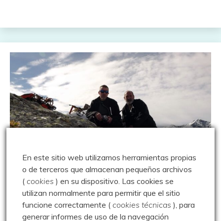
En este sitio web utilizamos herramientas propias
o de terceros que almacenan pequeños archivos
Abadía de Lebanza
La Pernía
(
cookies
) en su dispositivo.
Las cookies se
Parque Natural Montaña Palentina
Peña Carazo
utilizan normalmente para permitir que el sitio
funcione correctamente (
cookies técnicas
), para
Peña Carazo – 16.02.13
generar informes de uso de la navegación