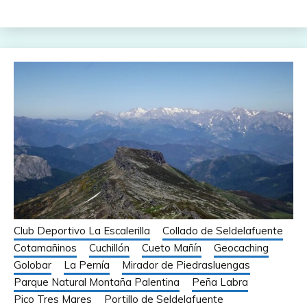
Club Deportivo La Escalerilla
Collado de Seldelafuente
Cotamañinos
Cuchillón
Cueto Mañín
Geocaching
Golobar
La Pernía
Mirador de Piedrasluengas
Parque Natural Montaña Palentina
Peña Labra
Pico Tres Mares
Portillo de Seldelafuente