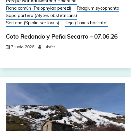
Parque Natural Montaña Palentina
Rana común (Pelophylax perezi)
Rhagium sycophanta
Sapo partero (Alytes obstetricans)
Sertorio (Spialia sertorius)
Tejo (Taxus baccata)
Coto Redondo y Peña Secarro – 07.06.26
7 junio 2026
Luisfer