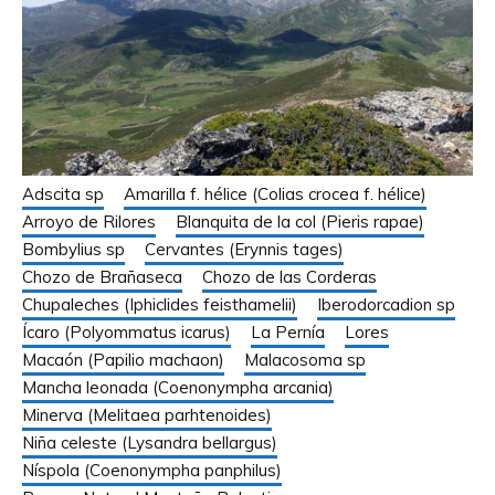
Adscita sp
Amarilla f. hélice (Colias crocea f. hélice)
Arroyo de Rilores
Blanquita de la col (Pieris rapae)
Bombylius sp
Cervantes (Erynnis tages)
Chozo de Brañaseca
Chozo de las Corderas
Chupaleches (Iphiclides feisthamelii)
Iberodorcadion sp
Ícaro (Polyommatus icarus)
La Pernía
Lores
Macaón (Papilio machaon)
Malacosoma sp
Mancha leonada (Coenonympha arcania)
Minerva (Melitaea parhtenoides)
Niña celeste (Lysandra bellargus)
Níspola (Coenonympha panphilus)