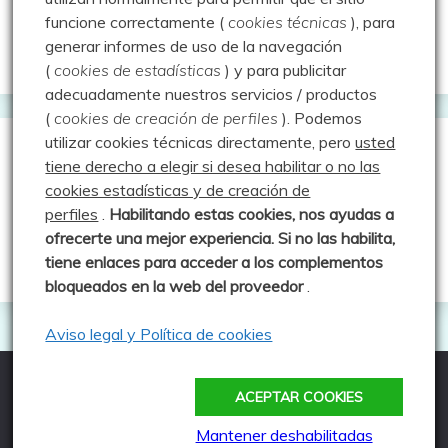
Valdeolea. Río Camesa, la vía azul
funcione correctamente (
cookies técnicas
), para
generar informes de uso de la navegación
Aprendiz de sueños
(
cookies de estadísticas
) y para publicitar
adecuadamente nuestros servicios / productos
(
cookies de creación de perfiles
).
Podemos
utilizar cookies técnicas directamente, pero
usted
Guías de Montaña
tiene derecho a elegir si desea habilitar o no las
cookies estadísticas y de creación de
perfiles
.
Habilitando
estas co
okies, nos ayudas a
Manu - Entre Valles y Cumbre
ofrecerte una mejor experiencia. Si no las habilita,
Luis Crespo Fernández
tiene enlaces para acceder a los complementos
bloqueados en la web del proveedor
.
Aviso legal y Política de cookies
ACEPTAR COOKIES
Todos los derechos reservados
Funciona gracias a WordPress
|
Tema: Fairy por
Mantener deshabilitadas