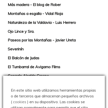
Más madera - El blog de Rober
Montañas a esgalla - Vidal Rioja
Naturaleza de la Valdavia - Luis Herrero
Ojo Lince y Sra.
Paseos por las Montañas - Javier Ureta
Severinín
El Balcón de Judas
El Tumbarral de Avigamo Films
Gonzalo Alcalde Crespo
Mis 2miles Palentinos y otras historias
En este sitio web utilizamos herramientas propias
Montaña en libertad
o de terceros que almacenan pequeños archivos
(
cookies
) en su dispositivo.
Las cookies se
Rutas y excursiones con niños
utilizan normalmente para permitir que el sitio