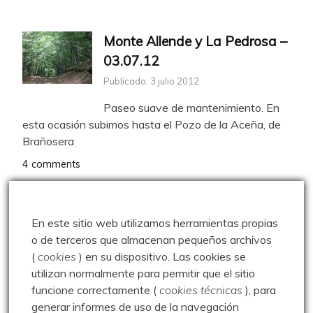
Monte Allende y La Pedrosa –
03.07.12
Publicado: 3 julio 2012
Paseo suave de mantenimiento. En
esta ocasión subimos hasta el Pozo de la Aceña, de
Brañosera
4 comments
Travesía a Piedrasluengas –
En este sitio web utilizamos herramientas propias
21.06.09
o de terceros que almacenan pequeños archivos
Publicado: 21 junio 2009
(
cookies
) en su dispositivo.
Las cookies se
utilizan normalmente para permitir que el sitio
La Escalerilla organizó la Clásica de
funcione correctamente (
cookies técnicas
), para
Peña Labra: de Golobar a Piedrasluengas haciendo
generar informes de uso de la navegación
todas las cumbres,