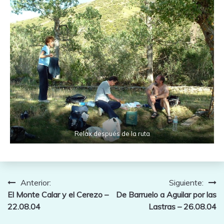
Relax después de la ruta
Navegación
Anterior:
Siguiente:
El Monte Calar y el Cerezo –
De Barruelo a Aguilar por las
de
22.08.04
Lastras – 26.08.04
entradas