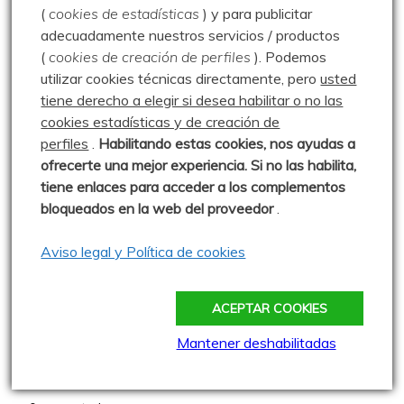
(
cookies de estadísticas
) y para publicitar
0 comentarios
adecuadamente nuestros servicios / productos
(
cookies de creación de perfiles
).
Podemos
utilizar cookies técnicas directamente, pero
usted
Hoyo Sacro – 06.12.24
tiene derecho a elegir si desea habilitar o no las
Publicado: 6 diciembre 2024
cookies estadísticas y de creación de
perfiles
.
Habilitando
estas co
okies, nos ayudas a
Me habían hablado de Hoyo Sacro,
ofrecerte una mejor experiencia. Si no las habilita,
en Alto Campo, y nos pareció una
tiene enlaces para acceder a los complementos
buen día para
bloqueados en la web del proveedor
.
0 comentarios
Aviso legal y Política de cookies
Pico Lezna – 06.10.10
Publicado: 6 octubre 2010
ACEPTAR COOKIES
Mi primera ascensión al Pico Lezna
Mantener deshabilitadas
desde Lores en compañía de Jesús,
un día de lluvia