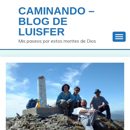
Saltar
CAMINANDO –
al
contenido
BLOG DE
LUISFER
Mis paseos por estos montes de Dios