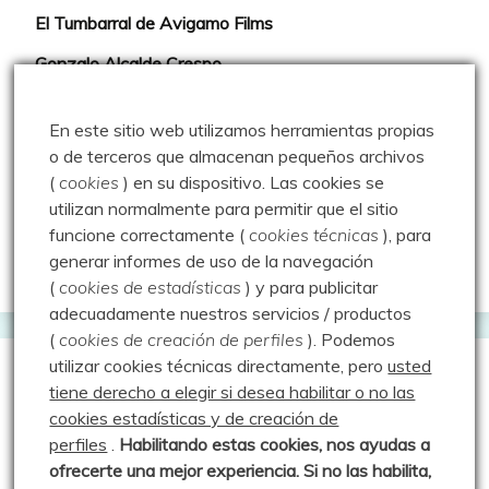
El Tumbarral de Avigamo Films
Gonzalo Alcalde Crespo
Mis 2miles Palentinos y otras historias
En este sitio web utilizamos herramientas propias
Montaña en libertad
o de terceros que almacenan pequeños archivos
(
cookies
) en su dispositivo.
Las cookies se
Rutas y excursiones con niños
utilizan normalmente para permitir que el sitio
Valdeolea. Río Camesa, la vía azul
funcione correctamente (
cookies técnicas
), para
generar informes de uso de la navegación
Aprendiz de sueños
(
cookies de estadísticas
) y para publicitar
adecuadamente nuestros servicios / productos
(
cookies de creación de perfiles
).
Podemos
utilizar cookies técnicas directamente, pero
usted
Guías de Montaña
tiene derecho a elegir si desea habilitar o no las
cookies estadísticas y de creación de
perfiles
.
Habilitando
estas co
okies, nos ayudas a
Manu - Entre Valles y Cumbre
ofrecerte una mejor experiencia. Si no las habilita,