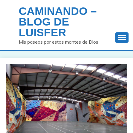
Saltar
CAMINANDO –
al
contenido
BLOG DE
LUISFER
Mis paseos por estos montes de Dios