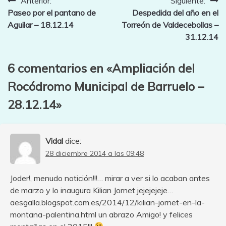
Navegación
Anterior:
Siguiente:
Paseo por el pantano de
Despedida del año en el
de
Aguilar – 18.12.14
Torreón de Valdecebollas –
entradas
31.12.14
6 comentarios en «
Ampliación del
Rocódromo Municipal de Barruelo –
28.12.14
»
Vidal
dice:
28 diciembre 2014 a las 09:48
Joder!, menudo notición!!!… mirar a ver si lo acaban antes
de marzo y lo inaugura Kilian Jornet jejejejeje…
aesgalla.blogspot.com.es/2014/12/kilian-jornet-en-la-
montana-palentina.html un abrazo Amigo! y felices