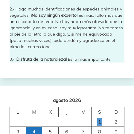
2.- Hago muchas identificaciones de especies animales y
vegetales.
¡No soy ningún experto!
Es más, fallo más que
una escopeta de feria. No hay nada más atrevido que la
ignorancia, y en mi caso, soy muy ignorante. No te tomes
al pie de la letra lo que digo, y, si me he equivocado
(pasa muchas veces), pido perdón y agradezco en el
alma las correcciones.
3.-
¡Disfruta de la naturaleza!
Es lo más importante
agosto 2026
L
M
X
J
V
S
D
1
2
3
4
5
6
7
8
9