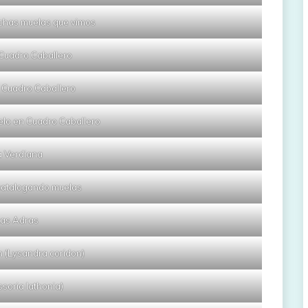
chas muelas que vimos
 Cuadro Caballero
 Cuadro Caballero
elo en Cuadro Caballero
a Verdiana
catalogando muelas
Las Adras
n (Lysandra coridon)
Issoria lathonia)