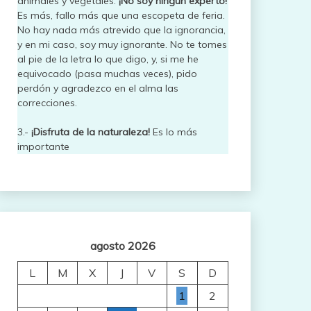
animales y vegetales.
¡No soy ningún experto!
Es más, fallo más que una escopeta de feria.
No hay nada más atrevido que la ignorancia,
y en mi caso, soy muy ignorante. No te tomes
al pie de la letra lo que digo, y, si me he
equivocado (pasa muchas veces), pido
perdón y agradezco en el alma las
correcciones.
3.-
¡Disfruta de la naturaleza!
Es lo más
importante
agosto 2026
L
M
X
J
V
S
D
1
2