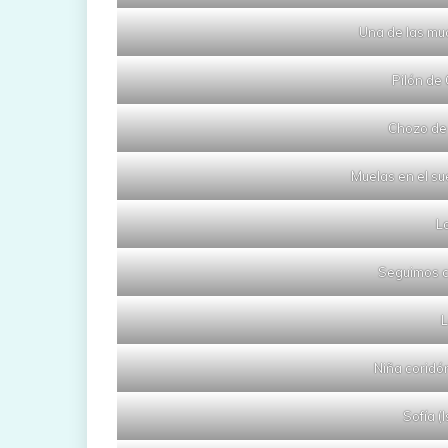
Una de las mu
Pilón de
Chozo de
Muelas en el su
L
Seguimos 
Niña coridó
Sofía (