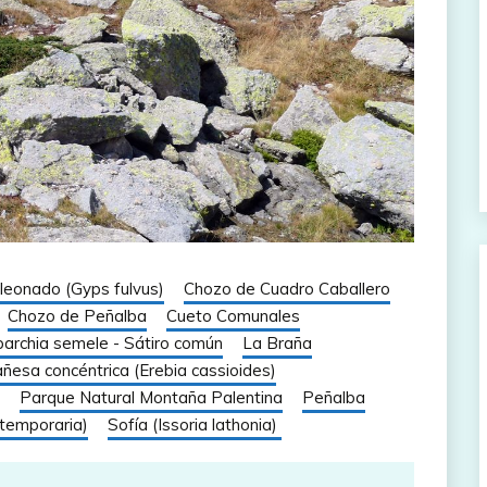
 leonado (Gyps fulvus)
Chozo de Cuadro Caballero
Chozo de Peñalba
Cueto Comunales
parchia semele - Sátiro común
La Braña
ñesa concéntrica (Erebia cassioides)
Parque Natural Montaña Palentina
Peñalba
temporaria)
Sofía (Issoria lathonia)