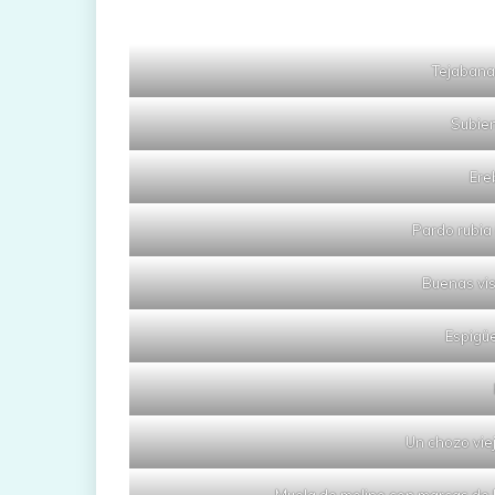
Tejabana
Subien
Ere
Pardo rubia
Buenas vis
Espigü
Un chozo vie