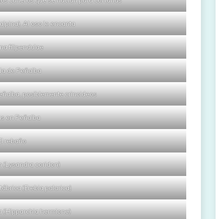
os cuñeros que se hacían para cortarlas
lpina). Al oso le encanta
a filipendulae
da de Peñalba
 Peñalba, posiblemente crinoideos
as en Peñalba
El rebaño
n (Lysandra coridon)
brica (Erebia palarica)
 (Hipparchia hermione)