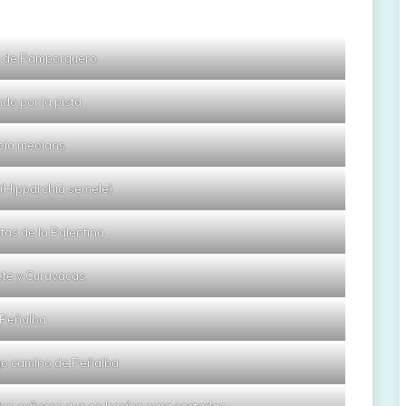
 de Pamporquero
do por la pista
bia meolans
 (Hipparchia semele)
tas de la Palentina
ete y Curavacas
Peñalba
jo camino de Peñalba