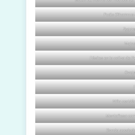
Muela de molino con marcas de l
Pudio (Rhamnus a
Zygaen
Maja
Fósiles en la caliza de
Ovej
Niña coridó
Montañesa cantá
Banda acodada