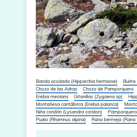
Banda acodada (Hipparchia hermione)
Buitre
Chozo de las Adras
Chozo de Pamporquero
Erebia meolans
Gitanillas (Zygaena sp)
Hip
Montañesa cantábrica (Erebia palarica)
Monta
Niña coridón (Lysandra coridon)
Pamporquero
Pudio (Rhamnus alpina)
Rana bermeja (Rana 