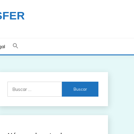
SFER
gal
Buscar: