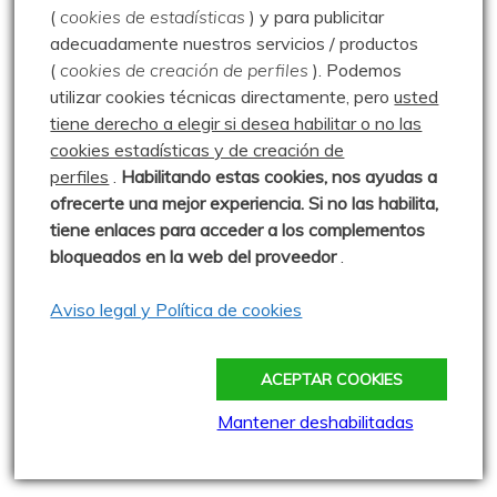
(
cookies de estadísticas
) y para publicitar
adecuadamente nuestros servicios / productos
Sparrou - Juegos sobre naturaleza
(
cookies de creación de perfiles
).
Podemos
utilizar cookies técnicas directamente, pero
usted
Asociación Cultural "Peña Ruz"
tiene derecho a elegir si desea habilitar o no las
Barruelo de Santullán
cookies estadísticas y de creación de
perfiles
.
Habilitando
estas co
okies, nos ayudas a
Club de Montaña la Escalerilla
ofrecerte una mejor experiencia. Si no las habilita,
Cronoescalada TORREÓN Carrera Vertical
tiene enlaces para acceder a los complementos
bloqueados en la web del proveedor
.
Más madera - El blog de Rober
Montañas a esgalla - Vidal Rioja
Aviso legal y Política de cookies
Naturaleza de la Valdavia - Luis Herrero
ACEPTAR COOKIES
Ojo Lince y Sra.
Mantener deshabilitadas
Paseos por las Montañas - Javier Ureta
Severinín