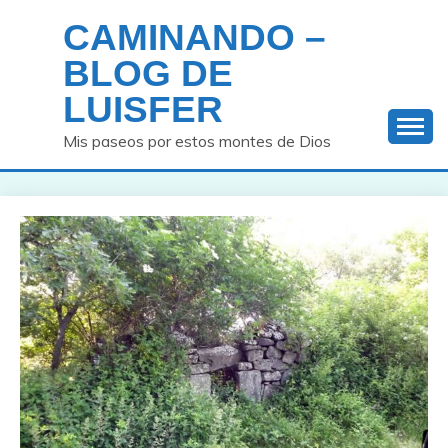
Saltar
CAMINANDO –
al
contenido
BLOG DE
LUISFER
Mis paseos por estos montes de Dios