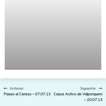
Navegación
Anterior:
Siguiente:
Paseo al Cerezu – 07.07.13
Cauce Activo de Valporquero
de
– 20.07.13