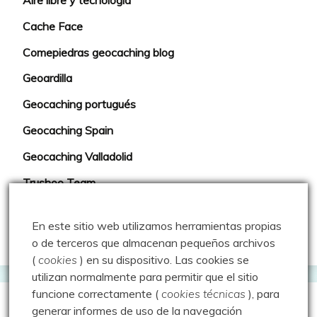
Aire libre y tecnología
Cache Face
Comepiedras geocaching blog
Geoardilla
Geocaching portugués
Geocaching Spain
Geocaching Valladolid
Trushoo Team
Vacaché: Las rutas de MJ y Javi
En este sitio web utilizamos herramientas propias
Web oficial del Geocaching
o de terceros que almacenan pequeños archivos
(
cookies
) en su dispositivo.
Las cookies se
utilizan normalmente para permitir que el sitio
funcione correctamente (
cookies técnicas
), para
generar informes de uso de la navegación
Webs que cotilleo