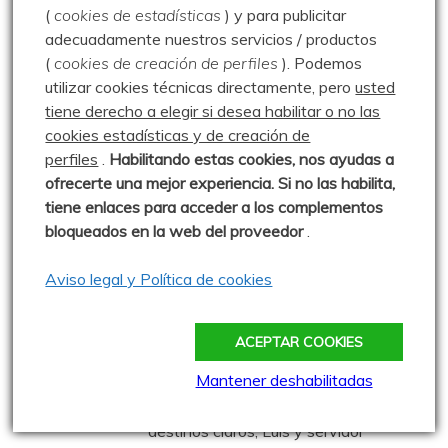
Frómista, pasamos por
(
cookies de estadísticas
) y para publicitar
0 comentarios
adecuadamente nuestros servicios / productos
(
cookies de creación de perfiles
).
Podemos
utilizar cookies técnicas directamente, pero
usted
A por setas a Valdepicos –
tiene derecho a elegir si desea habilitar o no las
13.10.06
cookies estadísticas y de creación de
Publicado: 13 octubre 2006
perfiles
.
Habilitando
estas co
okies, nos ayudas a
ofrecerte una mejor experiencia. Si no las habilita,
El 2006 tuvo un otoño muy
tiene enlaces para acceder a los complementos
productivo, sobre todo en Botelus. Este día dimos un
bloqueados en la web del proveedor
.
paseo
1 comentario
Aviso legal y Política de cookies
Cueto Morales – 09.09.25
ACEPTAR COOKIES
Publicado: 9 septiembre 2025
Mantener deshabilitadas
Con el tiempo poco claro y sin
destinos claros, Luis y servidor