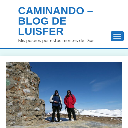
Saltar
CAMINANDO –
al
contenido
BLOG DE
LUISFER
Mis paseos por estos montes de Dios