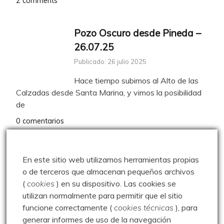
2 comments
Pozo Oscuro desde Pineda –
26.07.25
Publicado: 26 julio 2025
Hace tiempo subimos al Alto de las
Calzadas desde Santa Marina, y vimos la posibilidad
de
0 comentarios
Frómista – Carrión de los
En este sitio web utilizamos herramientas propias
Condes – 08.05.10
o de terceros que almacenan pequeños archivos
Publicado: 8 mayo 2010
(
cookies
) en su dispositivo.
Las cookies se
utilizan normalmente para permitir que el sitio
Segunda etapa del Camino de
funcione correctamente (
cookies técnicas
), para
Santiago, esta vez por tierra palentinas. Salimos de
generar informes de uso de la navegación