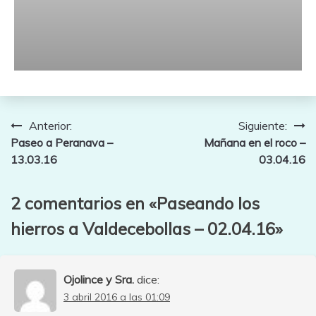
Navegación
Anterior:
Siguiente:
Paseo a Peranava –
Mañana en el roco –
de
13.03.16
03.04.16
entradas
2 comentarios en «
Paseando los
hierros a Valdecebollas – 02.04.16
»
Ojolince y Sra.
dice:
3 abril 2016 a las 01:09