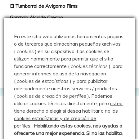
El Tumbarral de Avigamo Films
Gonzalo Alcalde Crespo
Mis 2miles Palentinos y otras historias
En este sitio web utilizamos herramientas propias
Montaña en libertad
o de terceros que almacenan pequeños archivos
(
cookies
) en su dispositivo.
Las cookies se
Rutas y excursiones con niños
utilizan normalmente para permitir que el sitio
Valdeolea. Río Camesa, la vía azul
funcione correctamente (
cookies técnicas
), para
generar informes de uso de la navegación
Aprendiz de sueños
(
cookies de estadísticas
) y para publicitar
adecuadamente nuestros servicios / productos
(
cookies de creación de perfiles
).
Podemos
utilizar cookies técnicas directamente, pero
usted
Guías de Montaña
tiene derecho a elegir si desea habilitar o no las
cookies estadísticas y de creación de
perfiles
.
Habilitando
estas co
okies, nos ayudas a
Manu - Entre Valles y Cumbre
ofrecerte una mejor experiencia. Si no las habilita,