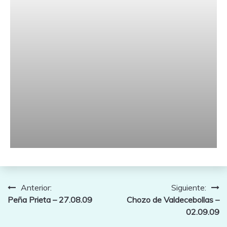
Navegación
Anterior:
Siguiente:
Peña Prieta – 27.08.09
Chozo de Valdecebollas –
de
02.09.09
entradas