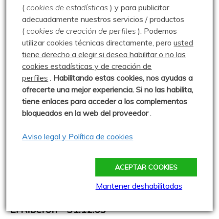
(
cookies de estadísticas
) y para publicitar
adecuadamente nuestros servicios / productos
(
cookies de creación de perfiles
).
Podemos
utilizar cookies técnicas directamente, pero
usted
tiene derecho a elegir si desea habilitar o no las
cookies estadísticas y de creación de
perfiles
.
Habilitando
estas co
okies, nos ayudas a
ofrecerte una mejor experiencia. Si no las habilita,
tiene enlaces para acceder a los complementos
bloqueados en la web del proveedor
.
Aviso legal y Política de cookies
Barruelo de Santullán
El Riberón
ACEPTAR COOKIES
Parque Natural Montaña Palentina
Mantener deshabilitadas
Tremella mesentérica
El Riberón – 31.12.03