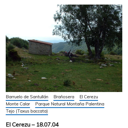
Barruelo de Santullán
Brañosera
El Cerezu
Monte Calar
Parque Natural Montaña Palentina
Tejo (Taxus baccata)
El Cerezu – 18.07.04