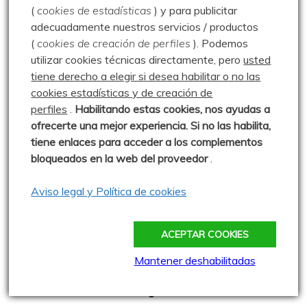
(
cookies de estadísticas
) y para publicitar
Geocacheando
adecuadamente nuestros servicios / productos
(
cookies de creación de perfiles
).
Podemos
utilizar cookies técnicas directamente, pero
usted
Aire libre y tecnología
tiene derecho a elegir si desea habilitar o no las
Cache Face
cookies estadísticas y de creación de
perfiles
.
Habilitando
estas co
okies, nos ayudas a
Comepiedras geocaching blog
ofrecerte una mejor experiencia. Si no las habilita,
Geoardilla
tiene enlaces para acceder a los complementos
bloqueados en la web del proveedor
.
Geocaching portugués
Geocaching Spain
Aviso legal y Política de cookies
Geocaching Valladolid
ACEPTAR COOKIES
Trushoo Team
Mantener deshabilitadas
Vacaché: Las rutas de MJ y Javi
Web oficial del Geocaching