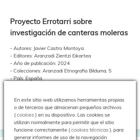
Proyecto Errotarri sobre
investigación de canteras moleras
- Autores: Javier Castro Montoya
- Editores: Aranzadi Zientzi Eikartea
- Año de publicación: 2024
- Colecciones: Aranzadi Etnografia Bilduma, 5
- País: España
- Idioma: español
- ISBN: 978-84-10192-01-0
En este sitio web utilizamos herramientas propias
o de terceros que almacenan pequeños archivos
Descarga el libro
(
cookies
) en su dispositivo.
Las cookies se
utilizan normalmente para permitir que el sitio
funcione correctamente (
cookies técnicas
), para
generar informes de uso de la navegación