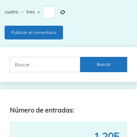
cuatro
−
tres
=
Buscar:
Número de entradas:
1,205