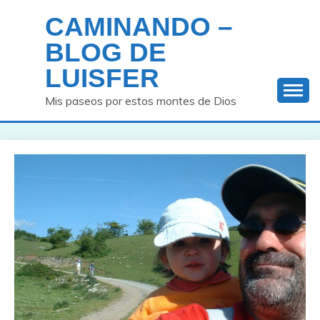
Saltar
CAMINANDO –
al
contenido
BLOG DE
LUISFER
Mis paseos por estos montes de Dios