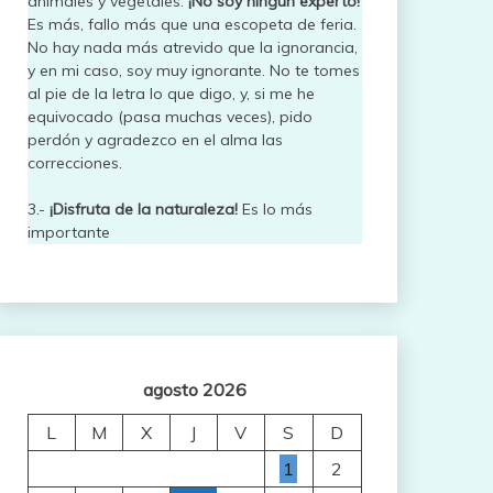
animales y vegetales.
¡No soy ningún experto!
Es más, fallo más que una escopeta de feria.
No hay nada más atrevido que la ignorancia,
y en mi caso, soy muy ignorante. No te tomes
al pie de la letra lo que digo, y, si me he
equivocado (pasa muchas veces), pido
perdón y agradezco en el alma las
correcciones.
3.-
¡Disfruta de la naturaleza!
Es lo más
importante
agosto 2026
L
M
X
J
V
S
D
1
2