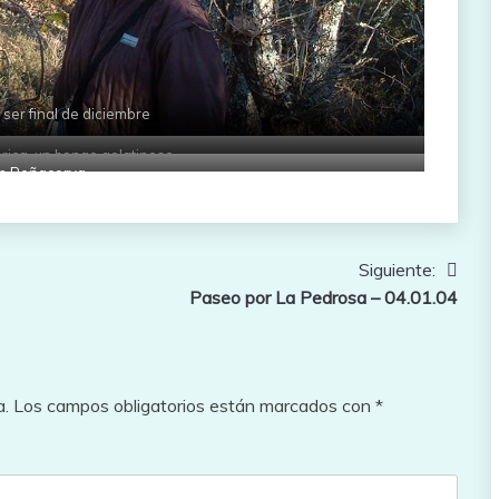
 ser final de diciembre
rica, un hongo gelatinoso
en Peñacorva
Siguiente:
Paseo por La Pedrosa – 04.01.04
a.
Los campos obligatorios están marcados con
*