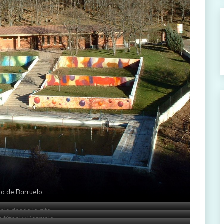
na de Barruelo
ela desde lo alto
fútbol y Barruelo