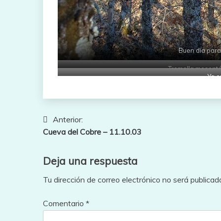
Buen día para
Tremella mesenté
Ya 
Navegación
Anterior:
Cueva del Cobre – 11.10.03
de
entradas
Deja una respuesta
Tu dirección de correo electrónico no será publicad
Comentario
*