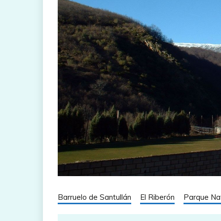
Barruelo de Santullán
El Riberón
Parque Nat