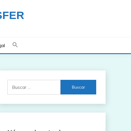
SFER
gal
Buscar: