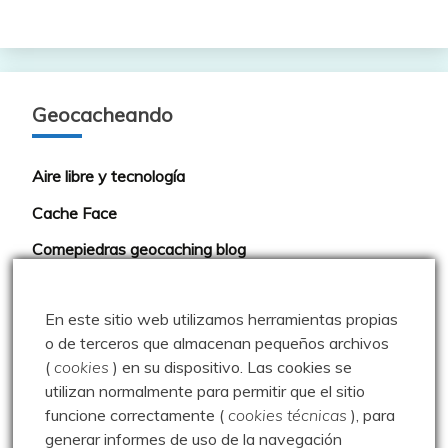
Geocacheando
Aire libre y tecnología
Cache Face
Comepiedras geocaching blog
Geoardilla
En este sitio web utilizamos herramientas propias
Geocaching portugués
o de terceros que almacenan pequeños archivos
Geocaching Spain
(
cookies
) en su dispositivo.
Las cookies se
utilizan normalmente para permitir que el sitio
Geocaching Valladolid
funcione correctamente (
cookies técnicas
), para
Trushoo Team
generar informes de uso de la navegación