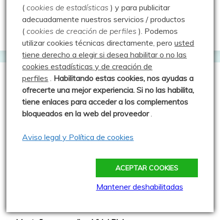
(
cookies de estadísticas
) y para publicitar
Vacaché: Las rutas de MJ y Javi
adecuadamente nuestros servicios / productos
Web oficial del Geocaching
(
cookies de creación de perfiles
).
Podemos
utilizar cookies técnicas directamente, pero
usted
tiene derecho a elegir si desea habilitar o no las
cookies estadísticas y de creación de
perfiles
.
Habilitando
estas co
okies, nos ayudas a
Webs que cotilleo
ofrecerte una mejor experiencia. Si no las habilita,
tiene enlaces para acceder a los complementos
bloqueados en la web del proveedor
.
Sparrou - Juegos sobre naturaleza
Asociación Cultural "Peña Ruz"
Aviso legal y Política de cookies
Barruelo de Santullán
Club de Montaña la Escalerilla
ACEPTAR COOKIES
Cronoescalada TORREÓN Carrera Vertical
Mantener deshabilitadas
Más madera - El blog de Rober