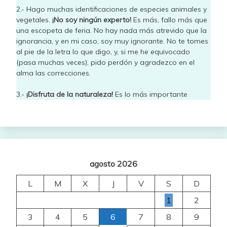
2.- Hago muchas identificaciones de especies animales y
vegetales.
¡No soy ningún experto!
Es más, fallo más que
una escopeta de feria. No hay nada más atrevido que la
ignorancia, y en mi caso, soy muy ignorante. No te tomes
al pie de la letra lo que digo, y, si me he equivocado
(pasa muchas veces), pido perdón y agradezco en el
alma las correcciones.
3.-
¡Disfruta de la naturaleza!
Es lo más importante
agosto 2026
L
M
X
J
V
S
D
1
2
3
4
5
6
7
8
9