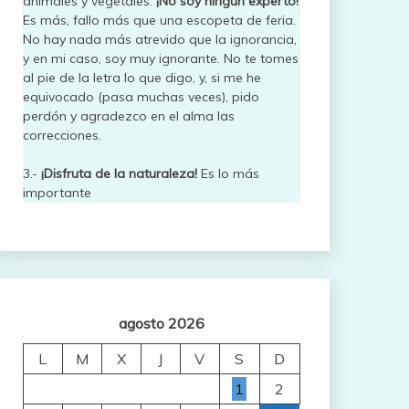
animales y vegetales.
¡No soy ningún experto!
Es más, fallo más que una escopeta de feria.
No hay nada más atrevido que la ignorancia,
y en mi caso, soy muy ignorante. No te tomes
al pie de la letra lo que digo, y, si me he
equivocado (pasa muchas veces), pido
perdón y agradezco en el alma las
correcciones.
3.-
¡Disfruta de la naturaleza!
Es lo más
importante
agosto 2026
L
M
X
J
V
S
D
1
2