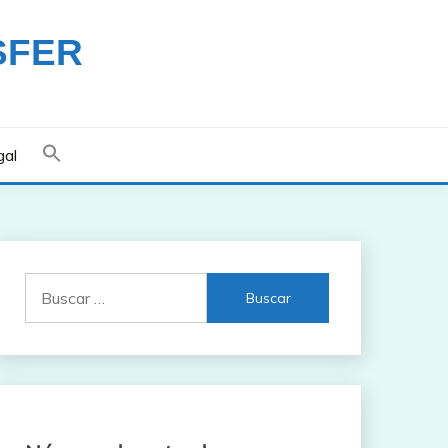
SFER
gal
Buscar: