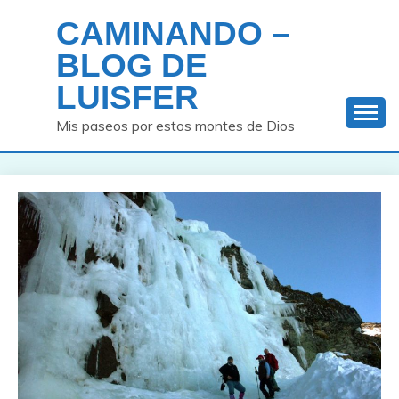
Saltar
CAMINANDO –
al
contenido
BLOG DE
LUISFER
Mis paseos por estos montes de Dios