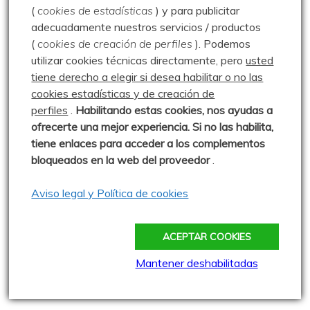
(
cookies de estadísticas
) y para publicitar
Geocacheando
adecuadamente nuestros servicios / productos
(
cookies de creación de perfiles
).
Podemos
Aire libre y tecnología
utilizar cookies técnicas directamente, pero
usted
tiene derecho a elegir si desea habilitar o no las
Cache Face
cookies estadísticas y de creación de
Comepiedras geocaching blog
perfiles
.
Habilitando
estas co
okies, nos ayudas a
ofrecerte una mejor experiencia. Si no las habilita,
Geoardilla
tiene enlaces para acceder a los complementos
Geocaching portugués
bloqueados en la web del proveedor
.
Geocaching Spain
Aviso legal y Política de cookies
Geocaching Valladolid
Trushoo Team
ACEPTAR COOKIES
Vacaché: Las rutas de MJ y Javi
Mantener deshabilitadas
Web oficial del Geocaching