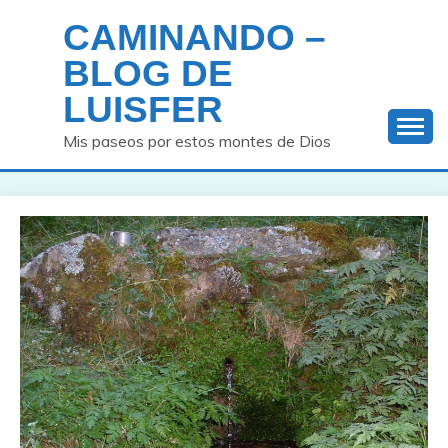
Saltar
CAMINANDO –
al
contenido
BLOG DE
LUISFER
Mis paseos por estos montes de Dios