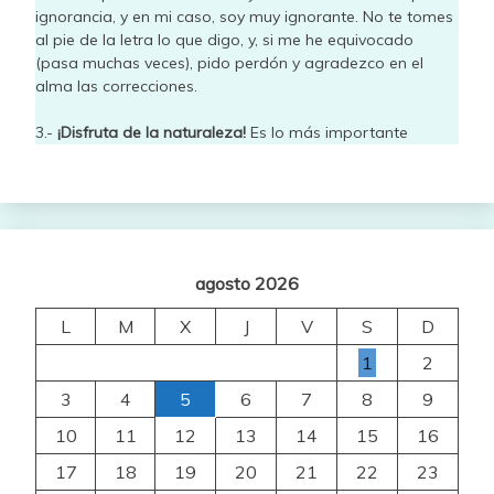
ignorancia, y en mi caso, soy muy ignorante. No te tomes
al pie de la letra lo que digo, y, si me he equivocado
(pasa muchas veces), pido perdón y agradezco en el
alma las correcciones.
3.-
¡Disfruta de la naturaleza!
Es lo más importante
agosto 2026
L
M
X
J
V
S
D
1
2
3
4
5
6
7
8
9
10
11
12
13
14
15
16
17
18
19
20
21
22
23