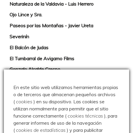
Naturaleza de la Valdavia - Luis Herrero
Ojo Lince y Sra.
Paseos por las Montañas - Javier Ureta
Severinín
El Balcón de Judas
El Tumbarral de Avigamo Films
Gonzalo Alcalde Crespo
Mis 2miles Palentinos y otras historias
En este sitio web utilizamos herramientas propias
Montaña en libertad
o de terceros que almacenan pequeños archivos
(
cookies
) en su dispositivo.
Las cookies se
Rutas y excursiones con niños
utilizan normalmente para permitir que el sitio
Valdeolea. Río Camesa, la vía azul
funcione correctamente (
cookies técnicas
), para
generar informes de uso de la navegación
Aprendiz de sueños
(
cookies de estadísticas
) y para publicitar