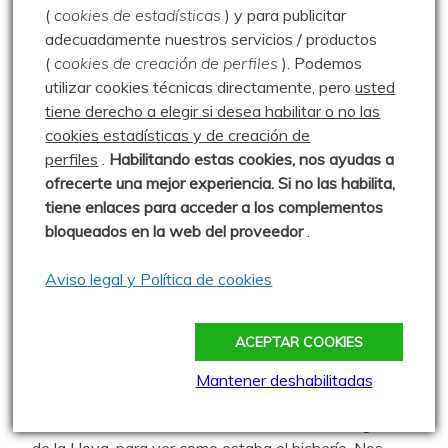
fuente
(
cookies de estadísticas
) y para publicitar
adecuadamente nuestros servicios / productos
0 comentarios
(
cookies de creación de perfiles
).
Podemos
utilizar cookies técnicas directamente, pero
usted
Travesía de Barruelo a Riaño
tiene derecho a elegir si desea habilitar o no las
cookies estadísticas y de creación de
(Campoo) – 17.01.16
perfiles
.
Habilitando
estas co
okies, nos ayudas a
Publicado: 17 enero 2016
ofrecerte una mejor experiencia. Si no las habilita,
Gran día de montaña para inaugurar
tiene enlaces para acceder a los complementos
el calendario de la Escalerilla para este año. Un grupo
bloqueados en la web del proveedor
.
2 comments
Aviso legal y Política de cookies
Lagunas de La Hoya –
ACEPTAR COOKIES
21.05.26
Mantener deshabilitadas
Publicado: 21 mayo 2026
Dimos una vuelta hasta las Lagunas
de la Hoya, para ver como estaba el bicherío. Nos