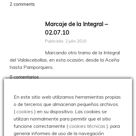
2 comments
Marcaje de la Integral –
02.07.10
Publicado: 2 julio 2010
Marcando otro tramo de la Integral
del Valdecebollas, en esta ocasión, desde la Aceña
hasta Pamporquero,
0 comentarios
Corral de Villabellaco –
En este sitio web utilizamos herramientas propias
o de terceros que almacenan pequeños archivos
16.10.21
(
cookies
) en su dispositivo.
Las cookies se
Publicado: 16 octubre 2021
utilizan normalmente para permitir que el sitio
Paseo al Corral de villabellaco
funcione correctamente (
cookies técnicas
), para
visitando por el Pinar del Calero, las Peñas Calares, la
generar informes de uso de la navegación