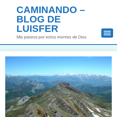
Saltar
CAMINANDO –
al
contenido
BLOG DE
LUISFER
Mis paseos por estos montes de Dios