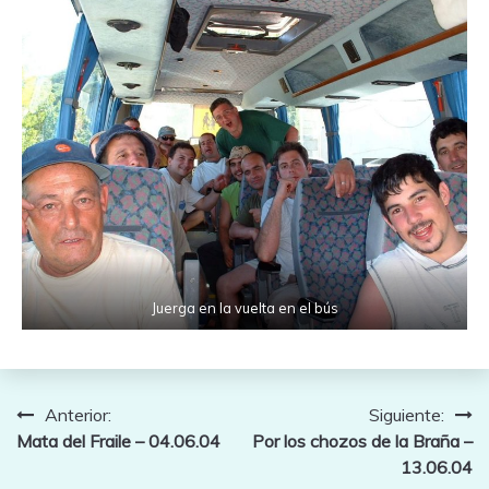
Juerga en la vuelta en el bús
Navegación
Anterior:
Siguiente:
Mata del Fraile – 04.06.04
Por los chozos de la Braña –
de
13.06.04