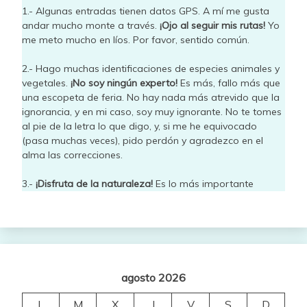
1.- Algunas entradas tienen datos GPS. A mí me gusta
andar mucho monte a través.
¡Ojo al seguir mis rutas!
Yo
me meto mucho en líos. Por favor, sentido común.
2.- Hago muchas identificaciones de especies animales y
vegetales.
¡No soy ningún experto!
Es más, fallo más que
una escopeta de feria. No hay nada más atrevido que la
ignorancia, y en mi caso, soy muy ignorante. No te tomes
al pie de la letra lo que digo, y, si me he equivocado
(pasa muchas veces), pido perdón y agradezco en el
alma las correcciones.
3.-
¡Disfruta de la naturaleza!
Es lo más importante
agosto 2026
L
M
X
J
V
S
D