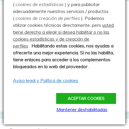
(
cookies de estadísticas
) y para publicitar
adecuadamente nuestros servicios / productos
agosto 2026
(
cookies de creación de perfiles
).
Podemos
utilizar cookies técnicas directamente, pero
usted
L
M
X
J
V
S
D
tiene derecho a elegir si desea habilitar o no las
1
2
cookies estadísticas y de creación de
perfiles
.
Habilitando
estas co
okies, nos ayudas a
3
4
5
6
7
8
9
ofrecerte una mejor experiencia. Si no las habilita,
10
11
12
13
14
15
16
tiene enlaces para acceder a los complementos
17
18
19
20
21
22
23
bloqueados en la web del proveedor
.
24
25
26
27
28
29
30
Aviso legal y Política de cookies
31
ACEPTAR COOKIES
« Jul
Mantener deshabilitadas