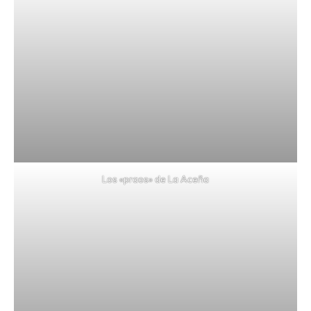
Los «praos» de La Aceña