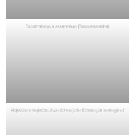
Escalambrojo o escaramujo (Rosa micrantha)
Majuetas o majuelas, fruto del majuelo (Crataegus monogyna)