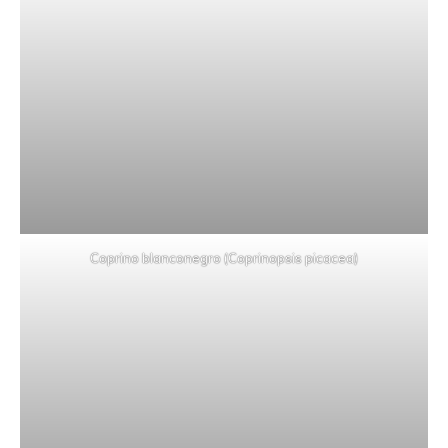
Coprino blanconegro (Coprinopsis picacea)