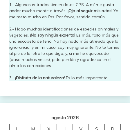
1.- Algunas entradas tienen datos GPS. A mí me gusta
andar mucho monte a través.
¡Ojo al seguir mis rutas!
Yo
me meto mucho en líos. Por favor, sentido común.
2.- Hago muchas identificaciones de especies animales y
vegetales.
¡No soy ningún experto!
Es más, fallo más que
una escopeta de feria. No hay nada más atrevido que la
ignorancia, y en mi caso, soy muy ignorante. No te tomes
al pie de la letra lo que digo, y, si me he equivocado
(pasa muchas veces), pido perdón y agradezco en el
alma las correcciones.
3.-
¡Disfruta de la naturaleza!
Es lo más importante
agosto 2026
L
M
X
J
V
S
D