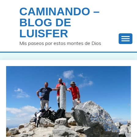
Saltar
CAMINANDO –
al
contenido
BLOG DE
LUISFER
Mis paseos por estos montes de Dios