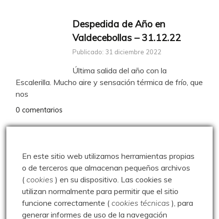
Despedida de Año en
Valdecebollas – 31.12.22
Publicado: 31 diciembre 2022
Última salida del año con la
Escalerilla. Mucho aire y sensación térmica de frío, que
nos
0 comentarios
Paseo a Peragido – 07.06.03
En este sitio web utilizamos herramientas propias
Publicado: 7 junio 2003
o de terceros que almacenan pequeños archivos
Paseo hasta la mina de Peragido en
(
cookies
) en su dispositivo.
Las cookies se
un día que amenazaba lluvia.
utilizan normalmente para permitir que el sitio
0 comentarios
funcione correctamente (
cookies técnicas
), para
generar informes de uso de la navegación