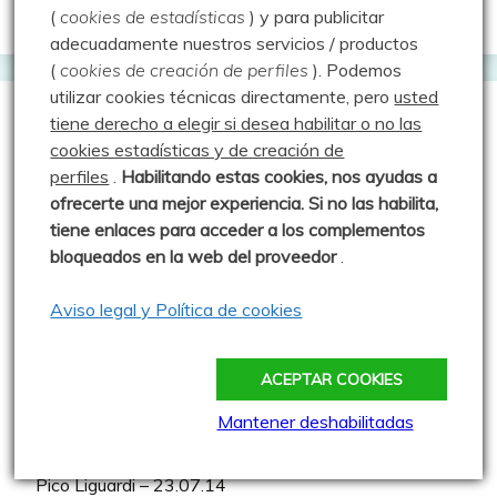
(
cookies de estadísticas
) y para publicitar
adecuadamente nuestros servicios / productos
(
cookies de creación de perfiles
).
Podemos
utilizar cookies técnicas directamente, pero
usted
tiene derecho a elegir si desea habilitar o no las
cookies estadísticas y de creación de
Entradas más vistas
perfiles
.
Habilitando
estas co
okies, nos ayudas a
ofrecerte una mejor experiencia. Si no las habilita,
Los Chozos de Villafría y más – 15.08.19
tiene enlaces para acceder a los complementos
Escalada – Orbaneja del Castillo – Escalada –
bloqueados en la web del proveedor
.
16.08.17
Aviso legal y Política de cookies
Enredando por la Pedrosa – 14.07.20
Pozos de Fuentes Carrionas – 25.08.20
ACEPTAR COOKIES
Peña Brez – 18.10.20
Mantener deshabilitadas
A setas por Salcedillo – 21.10.15
Pico Liguardi – 23.07.14