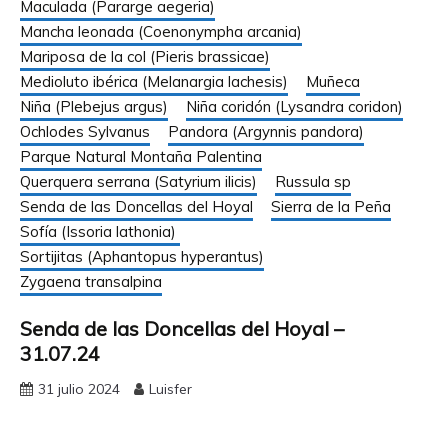
Maculada (Pararge aegeria)
Mancha leonada (Coenonympha arcania)
Mariposa de la col (Pieris brassicae)
Medioluto ibérica (Melanargia lachesis)
Muñeca
Niña (Plebejus argus)
Niña coridón (Lysandra coridon)
Ochlodes Sylvanus
Pandora (Argynnis pandora)
Parque Natural Montaña Palentina
Querquera serrana (Satyrium ilicis)
Russula sp
Senda de las Doncellas del Hoyal
Sierra de la Peña
Sofía (Issoria lathonia)
Sortijitas (Aphantopus hyperantus)
Zygaena transalpina
Senda de las Doncellas del Hoyal –
31.07.24
31 julio 2024
Luisfer