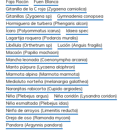
Faja Racón
Fuen Blanca
Gitanilla de la C roja (Zygaena carniolica)
Gitanillas (Zygaena sp)
Gymnadenia conopsea
Hormiguera de turbera (Phengaris alcon)
Ícaro (Polyommatus icarus)
Idaea spec
Lagartija roquera (Podarcis muralis)
Libélula (Orthetrum sp)
Lución (Anguis fragilis)
Macaón (Papilio machaon)
Mancha leonada (Coenonympha arcania)
Manto púrpura (Lycaena alciphron)
Marmota alpina (Marmota marmota)
Medioluto norteña (melanargia galathea)
Naranjitas rabicorta (Cupido argiades)
Niña (Plebejus argus)
Niña coridón (Lysandra coridon)
Niña esmaltada (Plebejus idas)
Ninfa de arroyos (Limenitis reducta)
Oreja de oso (Ramonda myconi)
Pandora (Argynnis pandora)