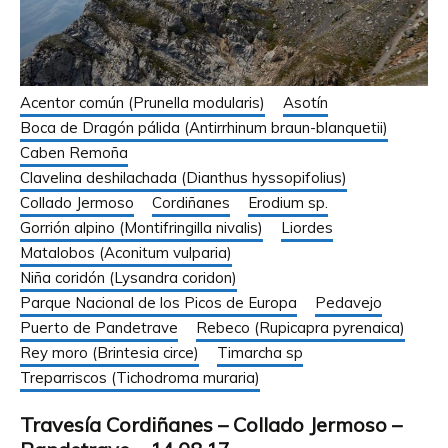
Acentor común (Prunella modularis)
Asotín
Boca de Dragón pálida (Antirrhinum braun-blanquetii)
Caben Remoña
Clavelina deshilachada (Dianthus hyssopifolius)
Collado Jermoso
Cordiñanes
Erodium sp.
Gorrión alpino (Montifringilla nivalis)
Liordes
Matalobos (Aconitum vulparia)
Niña coridón (Lysandra coridon)
Parque Nacional de los Picos de Europa
Pedavejo
Puerto de Pandetrave
Rebeco (Rupicapra pyrenaica)
Rey moro (Brintesia circe)
Timarcha sp
Treparriscos (Tichodroma muraria)
Travesía Cordiñanes – Collado Jermoso –