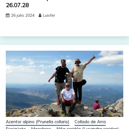
26.07.28
26 julio 2024
Luisfer
Acentor alpino (Prunella collaris)
Collado de Arra
Espigüete
Mazobres
Niña coridón (Lysandra coridon)