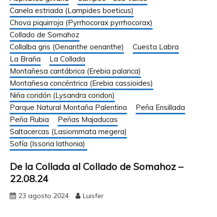
Canela estriada (Lampides boeticus)
Chova piquirroja (Pyrrhocorax pyrrhocorax)
Collado de Somahoz
Collalba gris (Oenanthe oenanthe)
Cuesta Labra
La Braña
La Collada
Montañesa cantábrica (Erebia palarica)
Montañesa concéntrica (Erebia cassioides)
Niña coridón (Lysandra coridon)
Parque Natural Montaña Palentina
Peña Ensillada
Peña Rubia
Peñas Majaducas
Saltacercas (Lasiommata megera)
Sofía (Issoria lathonia)
De la Collada al Collado de Somahoz –
22.08.24
23 agosto 2024
Luisfer