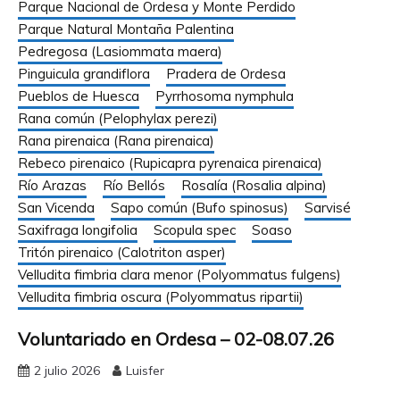
Parque Nacional de Ordesa y Monte Perdido
Parque Natural Montaña Palentina
Pedregosa (Lasiommata maera)
Pinguicula grandiflora
Pradera de Ordesa
Pueblos de Huesca
Pyrrhosoma nymphula
Rana común (Pelophylax perezi)
Rana pirenaica (Rana pirenaica)
Rebeco pirenaico (Rupicapra pyrenaica pirenaica)
Río Arazas
Río Bellós
Rosalía (Rosalia alpina)
San Vicenda
Sapo común (Bufo spinosus)
Sarvisé
Saxifraga longifolia
Scopula spec
Soaso
Tritón pirenaico (Calotriton asper)
Velludita fimbria clara menor (Polyommatus fulgens)
Velludita fimbria oscura (Polyommatus ripartii)
Voluntariado en Ordesa – 02-08.07.26
2 julio 2026
Luisfer