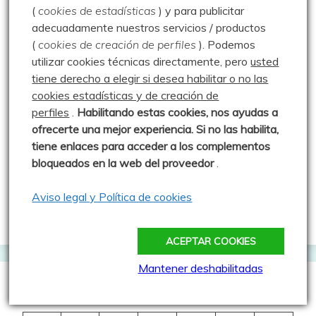
(
cookies de estadísticas
) y para publicitar
1.- Algunas entradas tienen datos GPS. A mí me gusta
adecuadamente nuestros servicios / productos
andar mucho monte a través.
¡Ojo al seguir mis rutas!
Yo
(
cookies de creación de perfiles
).
Podemos
me meto mucho en líos. Por favor, sentido común.
utilizar cookies técnicas directamente, pero
usted
tiene derecho a elegir si desea habilitar o no las
2.- Hago muchas identificaciones de especies animales y
cookies estadísticas y de creación de
vegetales.
¡No soy ningún experto!
Es más, fallo más que
una escopeta de feria. No hay nada más atrevido que la
perfiles
.
Habilitando
estas co
okies, nos ayudas a
ignorancia, y en mi caso, soy muy ignorante. No te tomes
ofrecerte una mejor experiencia. Si no las habilita,
al pie de la letra lo que digo, y, si me he equivocado
tiene enlaces para acceder a los complementos
(pasa muchas veces), pido perdón y agradezco en el
bloqueados en la web del proveedor
.
alma las correcciones.
Aviso legal y Política de cookies
3.-
¡Disfruta de la naturaleza!
Es lo más importante
ACEPTAR COOKIES
Mantener deshabilitadas
agosto 2026