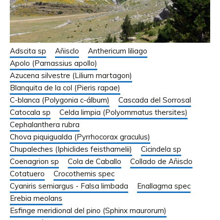
Adscita sp
Añisclo
Anthericum liliago
Apolo (Parnassius apollo)
Azucena silvestre (Lilium martagon)
Blanquita de la col (Pieris rapae)
C-blanca (Polygonia c-álbum)
Cascada del Sorrosal
Catocala sp
Celda limpia (Polyommatus thersites)
Cephalanthera rubra
Chova piquigualda (Pyrrhocorax graculus)
Chupaleches (Iphiclides feisthamelii)
Cicindela sp
Coenagrion sp
Cola de Caballo
Collado de Añisclo
Cotatuero
Crocothemis spec
Cyaniris semiargus - Falsa limbada
Enallagma spec
Erebia meolans
Esfinge meridional del pino (Sphinx maurorum)