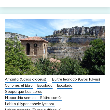
Amarilla (Colias croceus)
Buitre leonado (Gyps fulvus)
Cañones el Ebro
Escalada
Escalada
Geoparque Las Loras
Hipparchia semele - Sátiro común
Lobito (Hyponephele lycaon)
Lobito agreste (Pyronia tithonus)