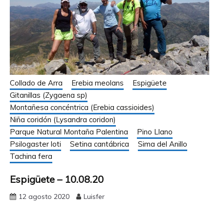
Collado de Arra
Erebia meolans
Espigüete
Gitanillas (Zygaena sp)
Montañesa concéntrica (Erebia cassioides)
Niña coridón (Lysandra coridon)
Parque Natural Montaña Palentina
Pino Llano
Psilogaster loti
Setina cantábrica
Sima del Anillo
Tachina fera
Espigüete – 10.08.20
12 agosto 2020
Luisfer