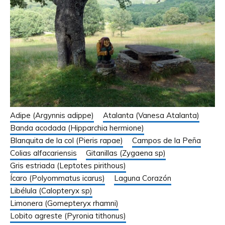
Adipe (Argynnis adippe)
Atalanta (Vanesa Atalanta)
Banda acodada (Hipparchia hermione)
Blanquita de la col (Pieris rapae)
Campos de la Peña
Colias alfacariensis
Gitanillas (Zygaena sp)
Gris estriada (Leptotes pirithous)
Ícaro (Polyommatus icarus)
Laguna Corazón
Libélula (Calopteryx sp)
Limonera (Gomepteryx rhamni)
Lobito agreste (Pyronia tithonus)