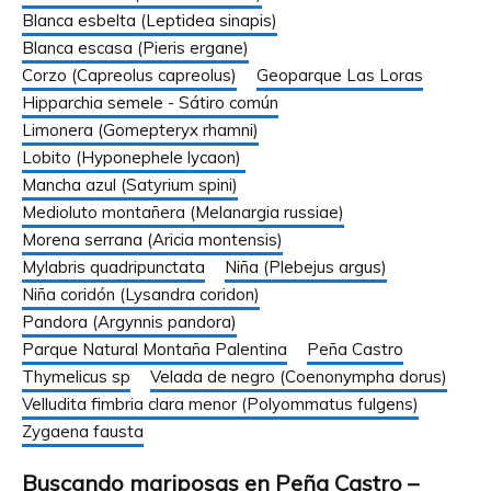
Blanca esbelta (Leptidea sinapis)
Blanca escasa (Pieris ergane)
Corzo (Capreolus capreolus)
Geoparque Las Loras
Hipparchia semele - Sátiro común
Limonera (Gomepteryx rhamni)
Lobito (Hyponephele lycaon)
Mancha azul (Satyrium spini)
Medioluto montañera (Melanargia russiae)
Morena serrana (Aricia montensis)
Mylabris quadripunctata
Niña (Plebejus argus)
Niña coridón (Lysandra coridon)
Pandora (Argynnis pandora)
Parque Natural Montaña Palentina
Peña Castro
Thymelicus sp
Velada de negro (Coenonympha dorus)
Velludita fimbria clara menor (Polyommatus fulgens)
Zygaena fausta
Buscando mariposas en Peña Castro –