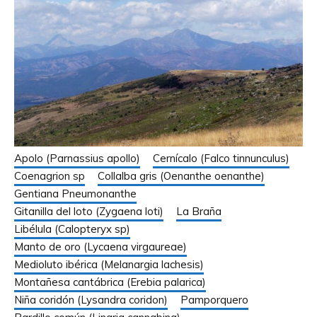
Apolo (Parnassius apollo)
Cernícalo (Falco tinnunculus)
Coenagrion sp
Collalba gris (Oenanthe oenanthe)
Gentiana Pneumonanthe
Gitanilla del loto (Zygaena loti)
La Braña
Libélula (Calopteryx sp)
Manto de oro (Lycaena virgaureae)
Medioluto ibérica (Melanargia lachesis)
Montañesa cantábrica (Erebia palarica)
Niña coridón (Lysandra coridon)
Pamporquero