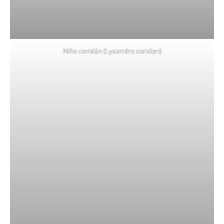
Niña coridón (Lysandra coridon)