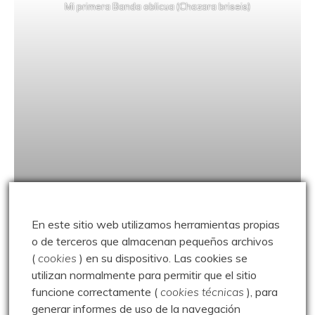
Mi primera Banda oblicua (Chazara briseis)
En este sitio web utilizamos herramientas propias
Niña coridón (Lysandra coridon)
o de terceros que almacenan pequeños archivos
(
cookies
) en su dispositivo.
Las cookies se
utilizan normalmente para permitir que el sitio
funcione correctamente (
cookies técnicas
), para
generar informes de uso de la navegación