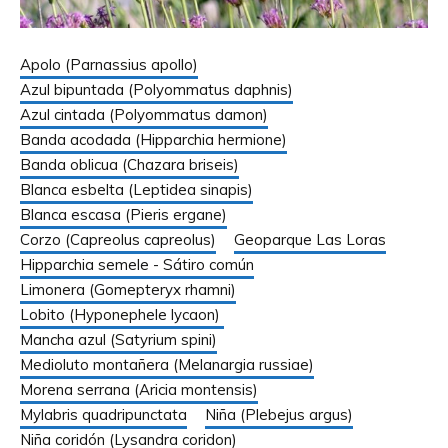
Apolo (Parnassius apollo)
Azul bipuntada (Polyommatus daphnis)
Azul cintada (Polyommatus damon)
Banda acodada (Hipparchia hermione)
Banda oblicua (Chazara briseis)
Blanca esbelta (Leptidea sinapis)
Blanca escasa (Pieris ergane)
Corzo (Capreolus capreolus)
Geoparque Las Loras
Hipparchia semele - Sátiro común
Limonera (Gomepteryx rhamni)
Lobito (Hyponephele lycaon)
Mancha azul (Satyrium spini)
Medioluto montañera (Melanargia russiae)
Morena serrana (Aricia montensis)
Mylabris quadripunctata
Niña (Plebejus argus)
Niña coridón (Lysandra coridon)