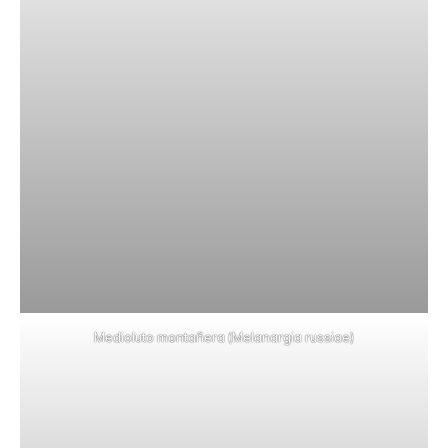
Medioluto montañera (Melanargia russiae)