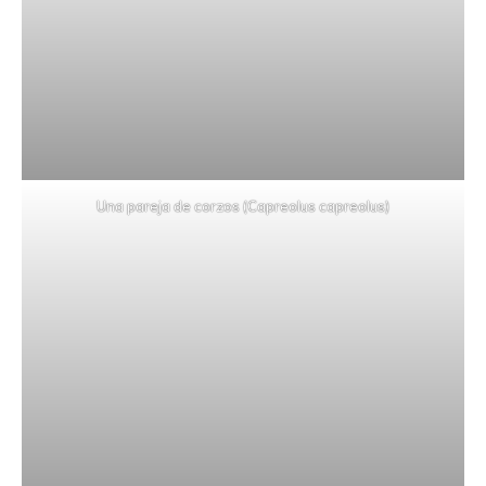
Una pareja de corzos (Capreolus capreolus)