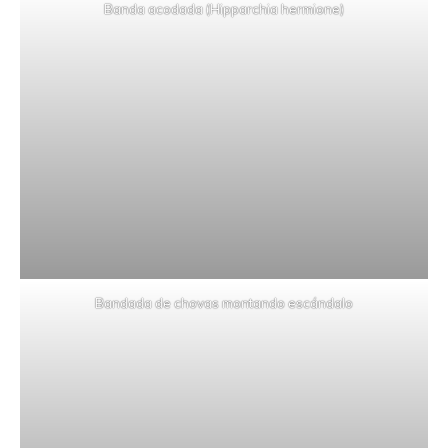
Banda acodada (Hipparchia hermione)
Bandada de chovas montando escándalo