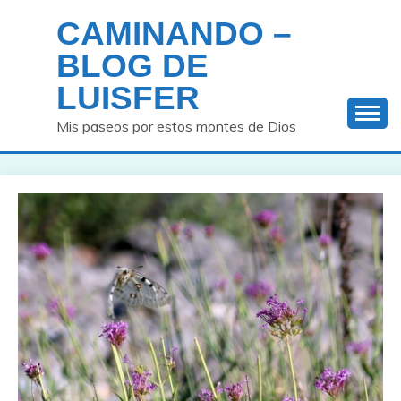
Saltar
CAMINANDO –
al
contenido
BLOG DE
LUISFER
Mis paseos por estos montes de Dios