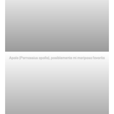
Apolo (Parnassius apollo), posiblemente mi mariposa favorita