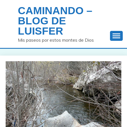
Saltar
CAMINANDO –
al
contenido
BLOG DE
LUISFER
Mis paseos por estos montes de Dios