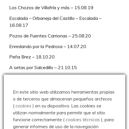
Los Chozos de Villafría y más – 15.08.19
Escalada – Orbaneja del Castillo – Escalada –
16.08.17
Pozos de Fuentes Carrionas – 25.08.20
Enredando por la Pedrosa – 14.07.20
Peña Brez – 18.10.20
A setas por Salcedillo – 21.10.15
Pico Liguardi – 23.07.14
El Cable – Collada Bonita – Bulnes – 16.09.18
En este sitio web utilizamos herramientas propias
o de terceros que almacenan pequeños archivos
Pico Medio del Curavacas por el Corredor Oblicuo y
(
cookies
) en su dispositivo.
Las cookies se
Curruquilla – 25.07.20
utilizan normalmente para permitir que el sitio
Baño en el Pozo Merino – 25.07.13
funcione correctamente (
cookies técnicas
), para
generar informes de uso de la navegación