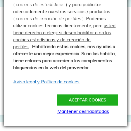
(
cookies de estadísticas
) y para publicitar
adecuadamente nuestros servicios / productos
(
cookies de creación de perfiles
).
Podemos
Comentarios recientes
utilizar cookies técnicas directamente, pero
usted
tiene derecho a elegir si desea habilitar o no las
Luisfer
en
Erupción volcánica en Valdecebollas –
cookies estadísticas y de creación de
28.12.25
perfiles
.
Habilitando
estas co
okies, nos ayudas a
ofrecerte una mejor experiencia. Si no las habilita,
Josetxu Puebla
en
Erupción volcánica en
tiene enlaces para acceder a los complementos
Valdecebollas – 28.12.25
bloqueados en la web del proveedor
.
Luisfer
en
Presentación
Aviso legal y Política de cookies
Ángel
en
Presentación
Luisfer
en
Cascadas de Hielo y Valdecebollas –
ACEPTAR COOKIES
20.01.24
Mantener deshabilitadas