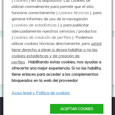
(
cookies
) en su dispositivo.
Las cookies se
Rutas y excursiones con niños
utilizan normalmente para permitir que el sitio
Valdeolea. Río Camesa, la vía azul
funcione correctamente (
cookies técnicas
), para
generar informes de uso de la navegación
Aprendiz de sueños
(
cookies de estadísticas
) y para publicitar
adecuadamente nuestros servicios / productos
(
cookies de creación de perfiles
).
Podemos
utilizar cookies técnicas directamente, pero
usted
Guías de Montaña
tiene derecho a elegir si desea habilitar o no las
cookies estadísticas y de creación de
perfiles
.
Habilitando
estas co
okies, nos ayudas a
Manu - Entre Valles y Cumbre
ofrecerte una mejor experiencia. Si no las habilita,
Luis Crespo Fernández
tiene enlaces para acceder a los complementos
bloqueados en la web del proveedor
.
Aviso legal y Política de cookies
ACEPTAR COOKIES
Todos los derechos reservados