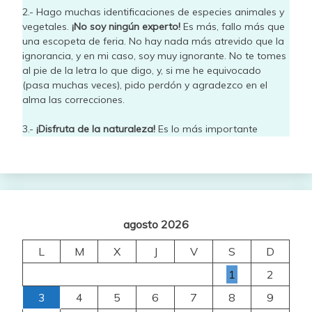
2.- Hago muchas identificaciones de especies animales y
vegetales.
¡No soy ningún experto!
Es más, fallo más que
una escopeta de feria. No hay nada más atrevido que la
ignorancia, y en mi caso, soy muy ignorante. No te tomes
al pie de la letra lo que digo, y, si me he equivocado
(pasa muchas veces), pido perdón y agradezco en el
alma las correcciones.
3.-
¡Disfruta de la naturaleza!
Es lo más importante
agosto 2026
L
M
X
J
V
S
D
1
2
3
4
5
6
7
8
9