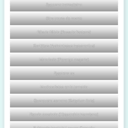
Zygaena transalpina
Otro tramo de monte
Rúsula fétida (Russula foetens)
Sortijitas (Aphantopus hyperantus)
Maculada (Pararge aegeria)
Zygaena sp
Muchas fotos en la jornada
Querquera serrana (Satyrium ilicis)
Banda acodada (Hipparchia hermione)