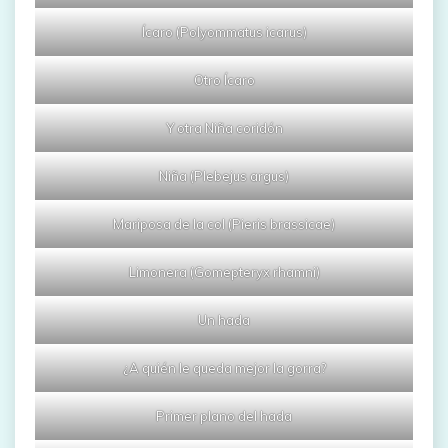
Ícaro (Polyommatus icarus)
Otro Ícaro
Y otra Niña coridón
Niña (Plebejus argus)
Mariposa de la col (Pieris brassicae)
Limonera (Gomepteryx rhamni)
Un hada
¿A quién le queda mejor la gorra?
Primer plano del hada