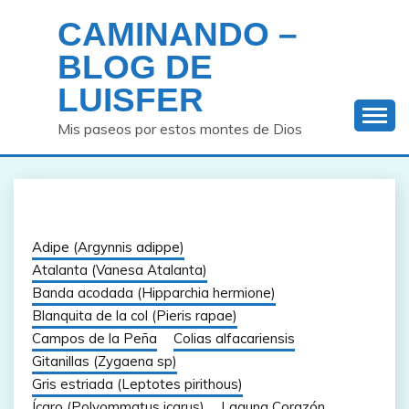
Saltar
CAMINANDO –
al
contenido
BLOG DE
LUISFER
Mis paseos por estos montes de Dios
Adipe (Argynnis adippe)
Atalanta (Vanesa Atalanta)
Banda acodada (Hipparchia hermione)
Blanquita de la col (Pieris rapae)
Campos de la Peña
Colias alfacariensis
Gitanillas (Zygaena sp)
Gris estriada (Leptotes pirithous)
Ícaro (Polyommatus icarus)
Laguna Corazón