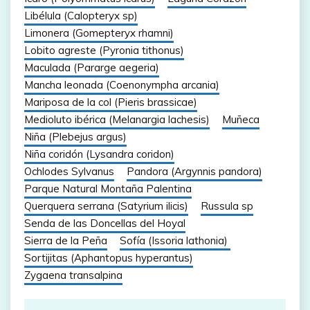
Libélula (Calopteryx sp)
Limonera (Gomepteryx rhamni)
Lobito agreste (Pyronia tithonus)
Maculada (Pararge aegeria)
Mancha leonada (Coenonympha arcania)
Mariposa de la col (Pieris brassicae)
Medioluto ibérica (Melanargia lachesis)
Muñeca
Niña (Plebejus argus)
Niña coridón (Lysandra coridon)
Ochlodes Sylvanus
Pandora (Argynnis pandora)
Parque Natural Montaña Palentina
Querquera serrana (Satyrium ilicis)
Russula sp
Senda de las Doncellas del Hoyal
Sierra de la Peña
Sofía (Issoria lathonia)
Sortijitas (Aphantopus hyperantus)
Zygaena transalpina