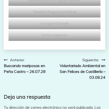
Subiendo hacia la Laguna Corazón
Pandora (Argynnis pandora)
La Laguna Corazón
Enrique posando
Navegación
Anterior:
Siguiente:
Buscando mariposas en
Voluntariado Ambiental en
de
Peña Castro – 26.07.28
San Felices de Castillería –
entradas
03.08.24
Deja una respuesta
Tu dirección de correo electrónico no será publicada.
Los