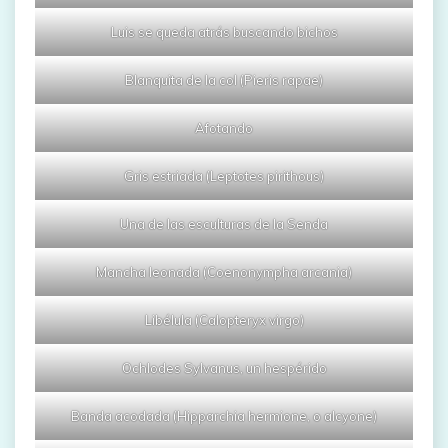
Luis se queda atrás buscando bichos
Blanquita de la col (Pieris rapae)
Afotando
Gris estriada (Leptotes pirithous)
Una de las esculturas de la Senda
Mancha leonada (Coenonympha arcania)
Libélula (Calopteryx virgo)
Ochlodes Sylvanus, un hespérido
Banda acodada (Hipparchia hermione, o alcyone)