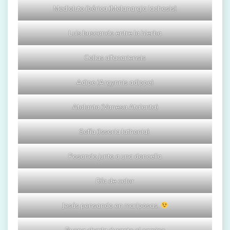
Medioluto ibérica (Melanargia lachesis)
Luis buscando entre la hierba
Colias alfacariensis
Adipe (Argynnis adippe)
Atalanta (Vanesa Atalanta)
Sofía (Issoria lathonia)
Posando junto a una doncella
Día de calor
Jesús pensando en mariposas,