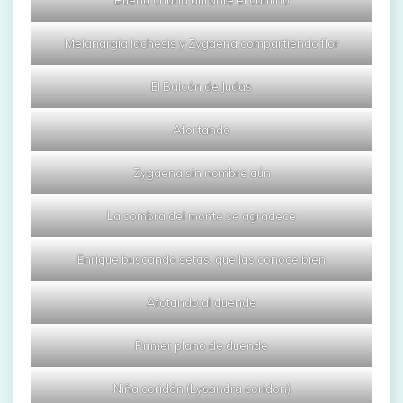
Buena charla durante el camino
Melanargia lachesis y Zygaena compartiendo flor
El Balcón de Judas
Afortando
Zygaena sin nombre aún
La sombra del monte se agradece
Enrique buscando setas, que las conoce bien
Afotando al duende
Primer plano de duende
Niña coridón (Lysandra coridon)