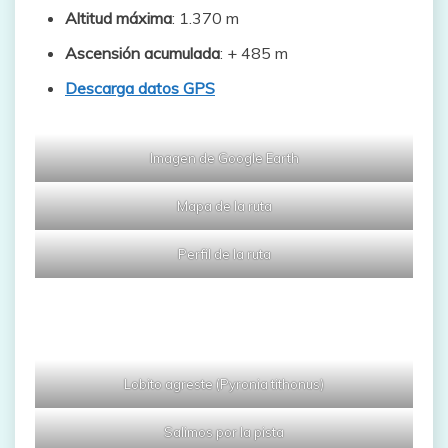
Altitud máxima
: 1.370 m
Ascensión acumulada
: + 485 m
Descarga datos GPS
Imagen de Google Earth
Mapa de la ruta
Perfil de la ruta
Lobito agreste (Pyronia tithonus)
Salimos por la pista