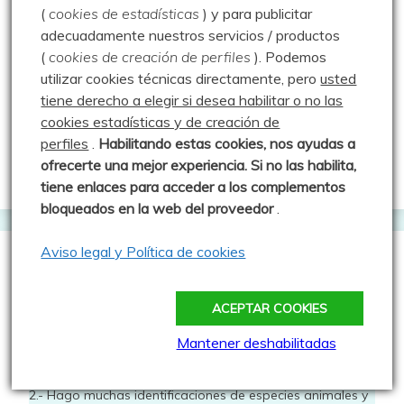
(
cookies de estadísticas
) y para publicitar
adecuadamente nuestros servicios / productos
Número de entradas:
(
cookies de creación de perfiles
).
Podemos
utilizar cookies técnicas directamente, pero
usted
tiene derecho a elegir si desea habilitar o no las
1,205
cookies estadísticas y de creación de
perfiles
.
Habilitando
estas co
okies, nos ayudas a
ofrecerte una mejor experiencia. Si no las habilita,
tiene enlaces para acceder a los complementos
bloqueados en la web del proveedor
.
Aviso legal y Política de cookies
Tres cosas importantes a considerar:
ACEPTAR COOKIES
1.- Algunas entradas tienen datos GPS. A mí me gusta
andar mucho monte a través.
¡Ojo al seguir mis rutas!
Yo
Mantener deshabilitadas
me meto mucho en líos. Por favor, sentido común.
2.- Hago muchas identificaciones de especies animales y