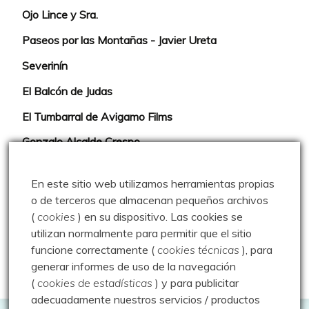
Ojo Lince y Sra.
Paseos por las Montañas - Javier Ureta
Severinín
El Balcón de Judas
El Tumbarral de Avigamo Films
Gonzalo Alcalde Crespo
Mis 2miles Palentinos y otras historias
En este sitio web utilizamos herramientas propias
Montaña en libertad
o de terceros que almacenan pequeños archivos
(
cookies
) en su dispositivo.
Las cookies se
Rutas y excursiones con niños
utilizan normalmente para permitir que el sitio
Valdeolea. Río Camesa, la vía azul
funcione correctamente (
cookies técnicas
), para
generar informes de uso de la navegación
Aprendiz de sueños
(
cookies de estadísticas
) y para publicitar
adecuadamente nuestros servicios / productos