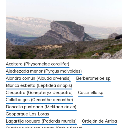
Aceitera (Physomeloe corallifer)
Ajedrezada menor (Pyrgus malvoides)
Alondra común (Alauda arvensis)
Berberomeloe sp
Blanca esbelta (Leptidea sinapis)
Cleopatra (Gonepteryx cleopatra)
Coccinella sp
Collalba gris (Oenanthe oenanthe)
Doncella punteada (Melitaea cinxia)
Geoparque Las Loras
Lagartija roquera (Podarcis muralis)
Ordejón de Arriba