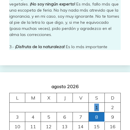
vegetales.
¡No soy ningún experto!
Es más, fallo más que
una escopeta de feria. No hay nada más atrevido que la
ignorancia, y en mi caso, soy muy ignorante. No te tomes
al pie de la letra lo que digo, y, si me he equivocado
(pasa muchas veces), pido perdón y agradezco en el
alma las correcciones.
3.-
¡Disfruta de la naturaleza!
Es lo más importante
agosto 2026
L
M
X
J
V
S
D
1
2
3
4
5
6
7
8
9
10
11
12
13
14
15
16