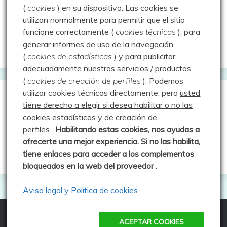
(
cookies
) en su dispositivo.
Las cookies se
Rutas y excursiones con niños
utilizan normalmente para permitir que el sitio
Valdeolea. Río Camesa, la vía azul
funcione correctamente (
cookies técnicas
), para
generar informes de uso de la navegación
Aprendiz de sueños
(
cookies de estadísticas
) y para publicitar
adecuadamente nuestros servicios / productos
(
cookies de creación de perfiles
).
Podemos
utilizar cookies técnicas directamente, pero
usted
Guías de Montaña
tiene derecho a elegir si desea habilitar o no las
cookies estadísticas y de creación de
perfiles
.
Habilitando
estas co
okies, nos ayudas a
Manu - Entre Valles y Cumbre
ofrecerte una mejor experiencia. Si no las habilita,
Luis Crespo Fernández
tiene enlaces para acceder a los complementos
bloqueados en la web del proveedor
.
Aviso legal y Política de cookies
ACEPTAR COOKIES
Todos los derechos reservados