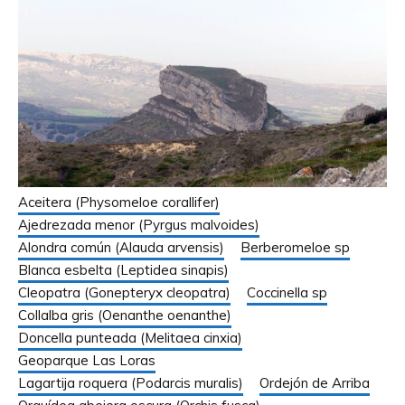
Aceitera (Physomeloe corallifer)
Ajedrezada menor (Pyrgus malvoides)
Alondra común (Alauda arvensis)
Berberomeloe sp
Blanca esbelta (Leptidea sinapis)
Cleopatra (Gonepteryx cleopatra)
Coccinella sp
Collalba gris (Oenanthe oenanthe)
Doncella punteada (Melitaea cinxia)
Geoparque Las Loras
Lagartija roquera (Podarcis muralis)
Ordejón de Arriba