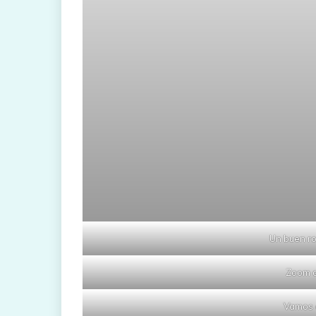
Un buen ro
Zoom a
Vamos 