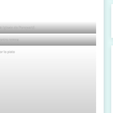
 la Iglesia de Perapertú
 entre ramas
or la pista