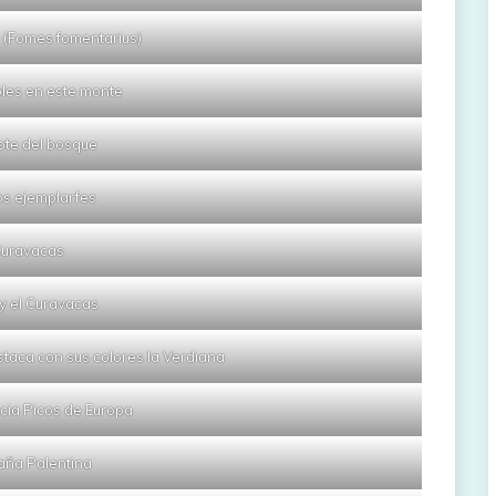
 (Fomes fomentarius)
les en este monte
ote del bosque
s ejemplarfes
uravacas
y el Curavacas
estaca con sus colores la Verdiana
cia Picos de Europa
aña Palentina