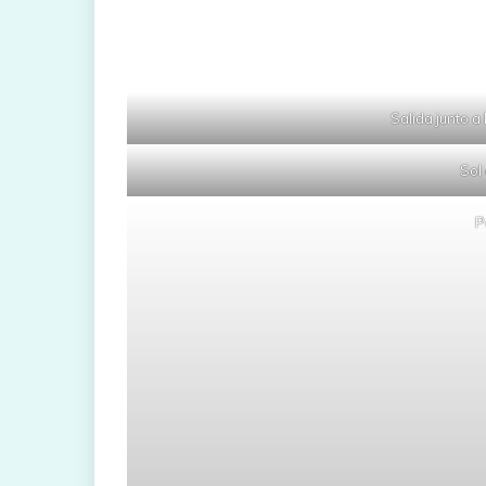
Salida junto a
Sol
P