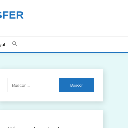
SFER
gal
Buscar: