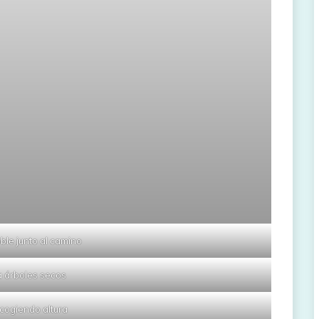
ble junto al camino
 árboles secos
cogiendo altura