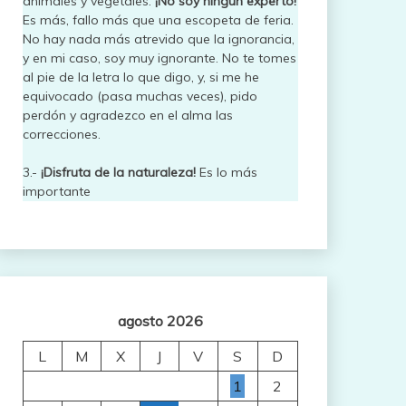
animales y vegetales.
¡No soy ningún experto!
Es más, fallo más que una escopeta de feria.
No hay nada más atrevido que la ignorancia,
y en mi caso, soy muy ignorante. No te tomes
al pie de la letra lo que digo, y, si me he
equivocado (pasa muchas veces), pido
perdón y agradezco en el alma las
correcciones.
3.-
¡Disfruta de la naturaleza!
Es lo más
importante
agosto 2026
L
M
X
J
V
S
D
1
2