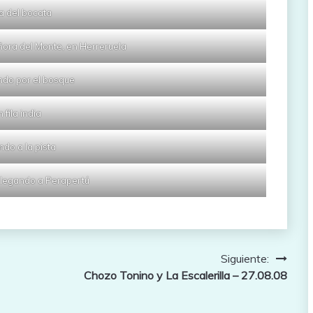
a del bocata
ñora del Monte, en Herreruela
do por el bosque
n fila india
ndo a la pista
, llegando a Perapertú
Siguiente:
Chozo Tonino y La Escalerilla – 27.08.08