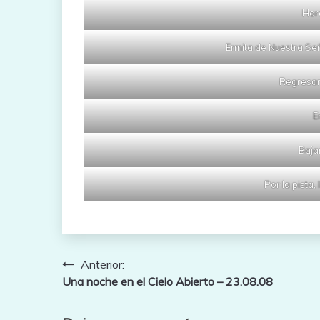
Hor
Ermita de Nuestra Se
Regresan
E
Baja
Por la pista
Navegación
Anterior:
Una noche en el Cielo Abierto – 23.08.08
de
entradas