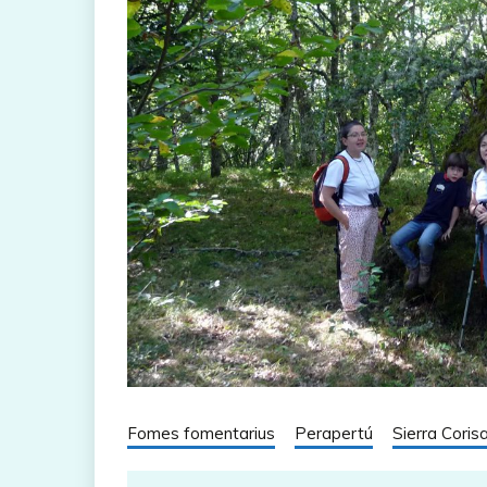
Fomes fomentarius
Perapertú
Sierra Coris