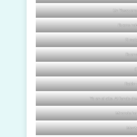
Un Yesquero
Bueno rob
El mal
Bueno
C
Belén 
Ya en el alto. Al fondo d
Mirando ha
Mont