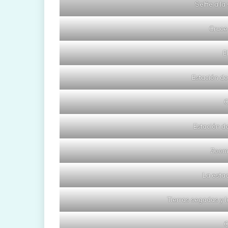
Selfie a l
Cruce
E
Estación de
C
Estación d
Zoom
La estac
Tierras segadas y l
C