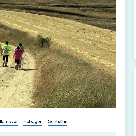
illamayor
Rubagón
Santullán