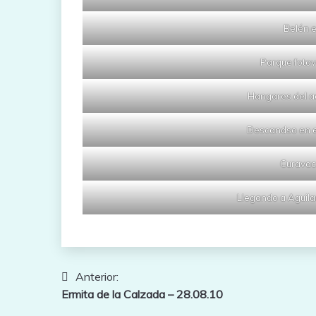
Belén e
Parque fotov
Hangares del a
Descandso en e
Curavac
Llegando a Aguilar
Navegación
Anterior:
Ermita de la Calzada – 28.08.10
de