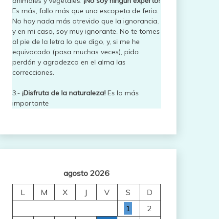
animales y vegetales.
¡No soy ningún experto!
Es más, fallo más que una escopeta de feria.
No hay nada más atrevido que la ignorancia,
y en mi caso, soy muy ignorante. No te tomes
al pie de la letra lo que digo, y, si me he
equivocado (pasa muchas veces), pido
perdón y agradezco en el alma las
correcciones.
3.-
¡Disfruta de la naturaleza!
Es lo más
importante
agosto 2026
L
M
X
J
V
S
D
1
2