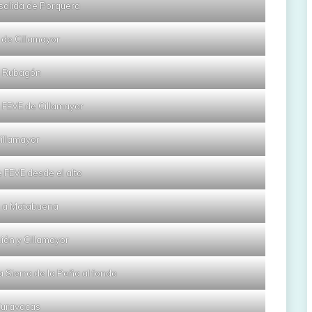
a salida de Porquera
 de Cillamayor
l Rubagón
 FEVE de Cillamayor
illamayor
e FEVE desde el alto
 a Matabuena
ión y Cillamayor
a Sierra de la Peña al fondo
uravacas