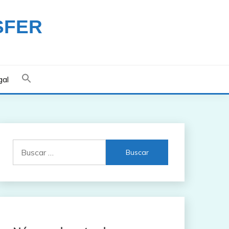
SFER
gal
Buscar: