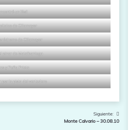
ncontró un fósil
oltaico de Cillamayor
eródromo de Cillamayor
l pinar de Matalbaniega
as y Peña Prieta
 por la pista del vertedero
Siguiente:
Monte Calvario – 30.08.10