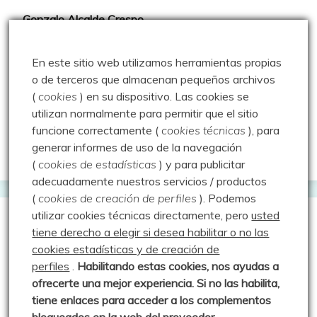
Gonzalo Alcalde Crespo
Mis 2miles Palentinos y otras historias
En este sitio web utilizamos herramientas propias
Montaña en libertad
o de terceros que almacenan pequeños archivos
(
cookies
) en su dispositivo.
Las cookies se
Rutas y excursiones con niños
utilizan normalmente para permitir que el sitio
Valdeolea. Río Camesa, la vía azul
funcione correctamente (
cookies técnicas
), para
generar informes de uso de la navegación
Aprendiz de sueños
(
cookies de estadísticas
) y para publicitar
adecuadamente nuestros servicios / productos
(
cookies de creación de perfiles
).
Podemos
utilizar cookies técnicas directamente, pero
usted
Guías de Montaña
tiene derecho a elegir si desea habilitar o no las
cookies estadísticas y de creación de
perfiles
.
Habilitando
estas co
okies, nos ayudas a
Manu - Entre Valles y Cumbre
ofrecerte una mejor experiencia. Si no las habilita,
Luis Crespo Fernández
tiene enlaces para acceder a los complementos