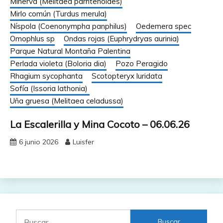
Minerva (Melitaea parhtenoides)
Mirlo común (Turdus merula)
Níspola (Coenonympha panphilus)
Oedemera spec
Omophlus sp
Ondas rojas (Euphrydryas aurinia)
Parque Natural Montaña Palentina
Perlada violeta (Boloria dia)
Pozo Peragido
Rhagium sycophanta
Scotopteryx luridata
Sofía (Issoria lathonia)
Uña gruesa (Melitaea celadussa)
La Escalerilla y Mina Cocoto – 06.06.26
6 junio 2026
Luisfer
Buscar: