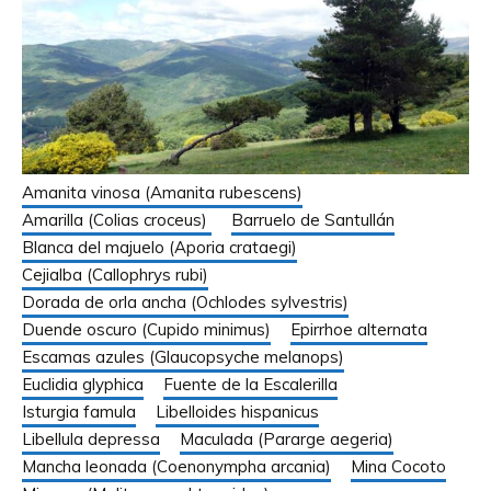
Amanita vinosa (Amanita rubescens)
Amarilla (Colias croceus)
Barruelo de Santullán
Blanca del majuelo (Aporia crataegi)
Cejialba (Callophrys rubi)
Dorada de orla ancha (Ochlodes sylvestris)
Duende oscuro (Cupido minimus)
Epirrhoe alternata
Escamas azules (Glaucopsyche melanops)
Euclidia glyphica
Fuente de la Escalerilla
Isturgia famula
Libelloides hispanicus
Libellula depressa
Maculada (Pararge aegeria)
Mancha leonada (Coenonympha arcania)
Mina Cocoto