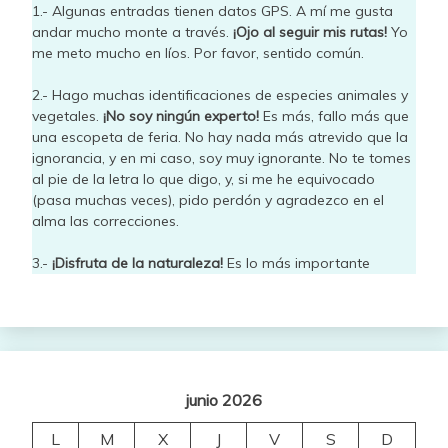
1.- Algunas entradas tienen datos GPS. A mí me gusta
andar mucho monte a través.
¡Ojo al seguir mis rutas!
Yo
me meto mucho en líos. Por favor, sentido común.
2.- Hago muchas identificaciones de especies animales y
vegetales.
¡No soy ningún experto!
Es más, fallo más que
una escopeta de feria. No hay nada más atrevido que la
ignorancia, y en mi caso, soy muy ignorante. No te tomes
al pie de la letra lo que digo, y, si me he equivocado
(pasa muchas veces), pido perdón y agradezco en el
alma las correcciones.
3.-
¡Disfruta de la naturaleza!
Es lo más importante
junio 2026
L
M
X
J
V
S
D