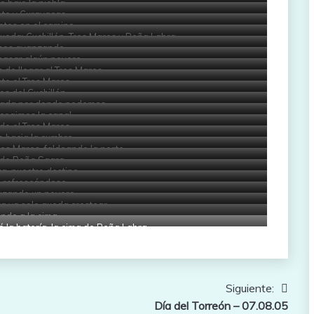
 bajo la niebla
ete y Curavacas
otos en el camino
ueda: Cuchillón, Tres Mares y Peña Labra
mos avanzando
pasar algún nevero
de llegar al Tres Mares
te el Tres Mares
s del Cuchillón
jada por donde podemos
cogimos la canal
do el Tres Mares
 hacia la cumbre
es Mares, faldeando la norte
 de Peña Sagra
a, nuestro destino
 refrescándose
ruzando un nevero
a ya solo queda crestear
ndo a la cima
ó la batería, la cima de Peña Labra
Siguiente:
Día del Torreón – 07.08.05