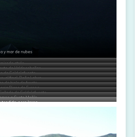
da y mar de nubes
 mirada atrás
orte de Valdecebollas
llo de Seldelafuente
o, al final, Peña Labra
s de hielo de frente
acia Picos de Europa
Collado de Seldelafuente
remos a Cueto Mañín
s tendida, pero larga