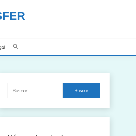
SFER
gal
Buscar: