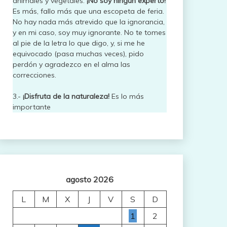
animales y vegetales.
¡No soy ningún experto!
Es más, fallo más que una escopeta de feria.
No hay nada más atrevido que la ignorancia,
y en mi caso, soy muy ignorante. No te tomes
al pie de la letra lo que digo, y, si me he
equivocado (pasa muchas veces), pido
perdón y agradezco en el alma las
correcciones.
3.-
¡Disfruta de la naturaleza!
Es lo más
importante
agosto 2026
L
M
X
J
V
S
D
1
2