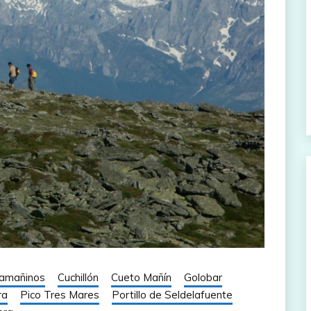
amañinos
Cuchillón
Cueto Mañín
Golobar
ra
Pico Tres Mares
Portillo de Seldelafuente