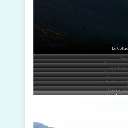
La Colla
Otra
Ya vemos la n
En el Porti
Nuestro destin
Las cascada
Caminando h
Descanso en el 
Ahora subi
La subida e