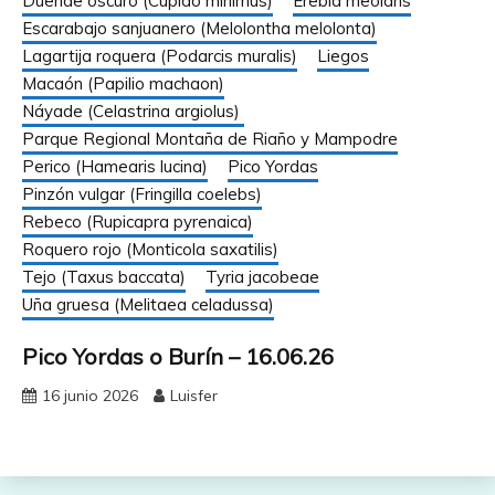
Duende oscuro (Cupido minimus)
Erebia meolans
Escarabajo sanjuanero (Melolontha melolonta)
Lagartija roquera (Podarcis muralis)
Liegos
Macaón (Papilio machaon)
Náyade (Celastrina argiolus)
Parque Regional Montaña de Riaño y Mampodre
Perico (Hamearis lucina)
Pico Yordas
Pinzón vulgar (Fringilla coelebs)
Rebeco (Rupicapra pyrenaica)
Roquero rojo (Monticola saxatilis)
Tejo (Taxus baccata)
Tyria jacobeae
Uña gruesa (Melitaea celadussa)
Pico Yordas o Burín – 16.06.26
16 junio 2026
Luisfer