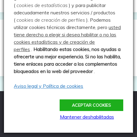
(
cookies de estadísticas
) y para publicitar
adecuadamente nuestros servicios / productos
(
cookies de creación de perfiles
).
Podemos
utilizar cookies técnicas directamente, pero
usted
Guías de Montaña
tiene derecho a elegir si desea habilitar o no las
cookies estadísticas y de creación de
perfiles
.
Habilitando
estas co
okies, nos ayudas a
Manu - Entre Valles y Cumbre
ofrecerte una mejor experiencia. Si no las habilita,
Luis Crespo Fernández
tiene enlaces para acceder a los complementos
bloqueados en la web del proveedor
.
Aviso legal y Política de cookies
ACEPTAR COOKIES
Todos los derechos reservados
Funciona gracias a WordPress
|
Tema: Fairy por
Mantener deshabilitadas
Candid Themes
.