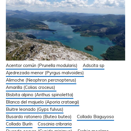
Acentor común (Prunella modularis)
Adscita sp
Ajedrezada menor (Pyrgus malvoides)
Alimoche (Neophron percnopterus)
Amarilla (Colias croceus)
Bisbita alpino (Anthus spinoletta)
Blanca del majuelo (Aporia crataegi)
Buitre leonado (Gyps fulvus)
Busardo ratonero (Buteo buteo)
Collado Baguyoso
Collado Burín
Coscinia cribraria