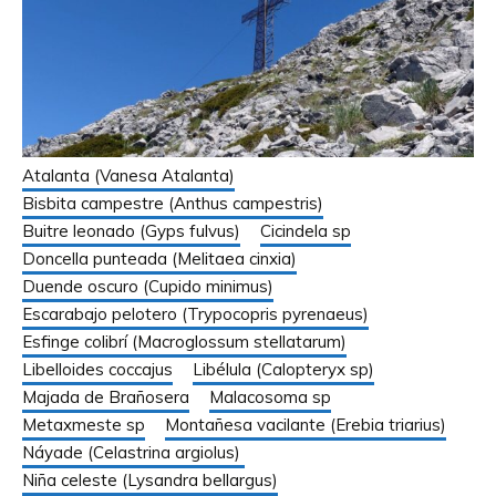
Atalanta (Vanesa Atalanta)
Bisbita campestre (Anthus campestris)
Buitre leonado (Gyps fulvus)
Cicindela sp
Doncella punteada (Melitaea cinxia)
Duende oscuro (Cupido minimus)
Escarabajo pelotero (Trypocopris pyrenaeus)
Esfinge colibrí (Macroglossum stellatarum)
Libelloides coccajus
Libélula (Calopteryx sp)
Majada de Brañosera
Malacosoma sp
Metaxmeste sp
Montañesa vacilante (Erebia triarius)
Náyade (Celastrina argiolus)
Niña celeste (Lysandra bellargus)