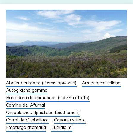
Abejero europeo (Pernis apivorus)
Armeria castellana
Autographa gamma
Barredora de chimeneas (Odezia atrata)
Camino del Afumal
Chupaleches (Iphiclides feisthamelii)
Corral de Villabellaco
Coscinia striata
Ematurga atomaria
Euclidia mi