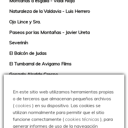
Montañas a esgalla - Vidal Rioja
Naturaleza de la Valdavia - Luis Herrero
Ojo Lince y Sra.
Paseos por las Montañas - Javier Ureta
Severinín
El Balcón de Judas
El Tumbarral de Avigamo Films
Gonzalo Alcalde Crespo
Mis 2miles Palentinos y otras historias
En este sitio web utilizamos herramientas propias
Montaña en libertad
o de terceros que almacenan pequeños archivos
(
cookies
) en su dispositivo.
Las cookies se
Rutas y excursiones con niños
utilizan normalmente para permitir que el sitio
Valdeolea. Río Camesa, la vía azul
funcione correctamente (
cookies técnicas
), para
generar informes de uso de la navegación
Aprendiz de sueños