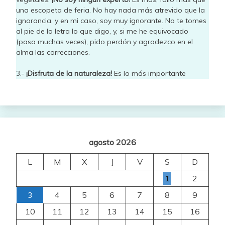
una escopeta de feria. No hay nada más atrevido que la
ignorancia, y en mi caso, soy muy ignorante. No te tomes
al pie de la letra lo que digo, y, si me he equivocado
(pasa muchas veces), pido perdón y agradezco en el
alma las correcciones.
3.-
¡Disfruta de la naturaleza!
Es lo más importante
agosto 2026
L
M
X
J
V
S
D
1
2
3
4
5
6
7
8
9
10
11
12
13
14
15
16