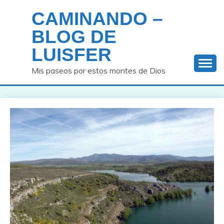
Saltar
CAMINANDO –
al
contenido
BLOG DE
LUISFER
Mis paseos por estos montes de Dios