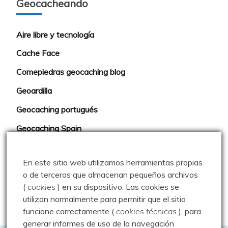
Geocacheando
Aire libre y tecnología
Cache Face
Comepiedras geocaching blog
Geoardilla
Geocaching portugués
Geocaching Spain
Geocaching Valladolid
En este sitio web utilizamos herramientas propias
Trushoo Team
o de terceros que almacenan pequeños archivos
Vacaché: Las rutas de MJ y Javi
(
cookies
) en su dispositivo.
Las cookies se
utilizan normalmente para permitir que el sitio
Web oficial del Geocaching
funcione correctamente (
cookies técnicas
), para
generar informes de uso de la navegación