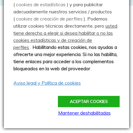
(
cookies de estadísticas
) y para publicitar
adecuadamente nuestros servicios / productos
Webs que cotilleo
(
cookies de creación de perfiles
).
Podemos
utilizar cookies técnicas directamente, pero
usted
tiene derecho a elegir si desea habilitar o no las
Sparrou - Juegos sobre naturaleza
cookies estadísticas y de creación de
perfiles
.
Habilitando
estas co
okies, nos ayudas a
Asociación Cultural "Peña Ruz"
ofrecerte una mejor experiencia. Si no las habilita,
Barruelo de Santullán
tiene enlaces para acceder a los complementos
bloqueados en la web del proveedor
.
Club de Montaña la Escalerilla
Cronoescalada TORREÓN Carrera Vertical
Aviso legal y Política de cookies
Más madera - El blog de Rober
ACEPTAR COOKIES
Montañas a esgalla - Vidal Rioja
Mantener deshabilitadas
Naturaleza de la Valdavia - Luis Herrero
Ojo Lince y Sra.