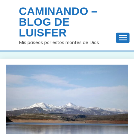
Saltar
CAMINANDO –
al
contenido
BLOG DE
LUISFER
Mis paseos por estos montes de Dios