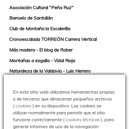
Asociación Cultural "Peña Ruz"
Barruelo de Santullán
Club de Montaña la Escalerilla
Cronoescalada TORREÓN Carrera Vertical
Más madera - El blog de Rober
Montañas a esgalla - Vidal Rioja
Naturaleza de la Valdavia - Luis Herrero
Ojo Lince y Sra.
En este sitio web utilizamos herramientas propias
Paseos por las Montañas - Javier Ureta
o de terceros que almacenan pequeños archivos
Severinín
(
cookies
) en su dispositivo.
Las cookies se
utilizan normalmente para permitir que el sitio
El Balcón de Judas
funcione correctamente (
cookies técnicas
), para
El Tumbarral de Avigamo Films
generar informes de uso de la navegación