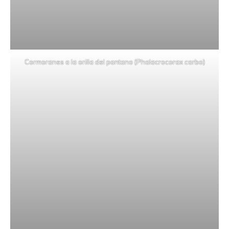
Cormoranes a la orilla del pantano (Phalacrocorax carbo)