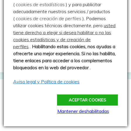
(
cookies de estadísticas
) y para publicitar
Gonzalo Alcalde Crespo
adecuadamente nuestros servicios / productos
Mis 2miles Palentinos y otras historias
(
cookies de creación de perfiles
).
Podemos
utilizar cookies técnicas directamente, pero
usted
Montaña en libertad
tiene derecho a elegir si desea habilitar o no las
Rutas y excursiones con niños
cookies estadísticas y de creación de
perfiles
.
Habilitando
estas co
okies, nos ayudas a
Valdeolea. Río Camesa, la vía azul
ofrecerte una mejor experiencia. Si no las habilita,
Aprendiz de sueños
tiene enlaces para acceder a los complementos
bloqueados en la web del proveedor
.
Aviso legal y Política de cookies
Guías de Montaña
ACEPTAR COOKIES
Manu - Entre Valles y Cumbre
Mantener deshabilitadas
Luis Crespo Fernández