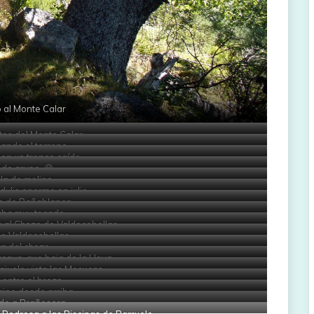
 al Monte Calar
tos del Monte Calar
gando el terreno
en un tronco caído
 de grupo, 😉
la de molino
dulis enorme en julio
ón de Pañablanca
aba muy tocado
 al Chozo de Valdecebollas
e Valdecebollas
ta del chozo
árcava, que baja de la Hoya
juelo vista las Mesucas
entre el brezo
ino desde arriba
do a Brañosera
 Pedrosa a las Piscinas de Barruelo