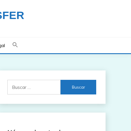
SFER
gal
Buscar: