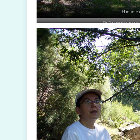
El monte 
En Peranava, tiram