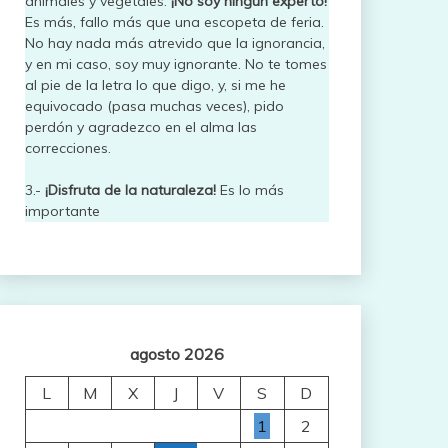
animales y vegetales.
¡No soy ningún experto!
Es más, fallo más que una escopeta de feria.
No hay nada más atrevido que la ignorancia,
y en mi caso, soy muy ignorante. No te tomes
al pie de la letra lo que digo, y, si me he
equivocado (pasa muchas veces), pido
perdón y agradezco en el alma las
correcciones.
3.-
¡Disfruta de la naturaleza!
Es lo más
importante
agosto 2026
L
M
X
J
V
S
D
1
2