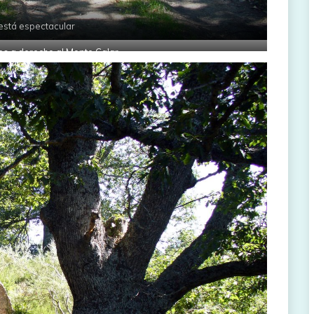
está espectacular
os a derecho al Monte Calar