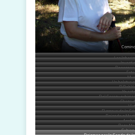
Camino
Los laberin
Investi
Descanso 
Foto
Mue
Un boletus e
El Robl
Ya est
Del Cerezu subimos
Chozo d
Vis
El arroyo de la C
Bajando a Mosta
Acebo 
Pozo Mer
Subien
Bajamos por la Senda de la