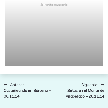
Amanita muscaria
Navegación
Anterior:
Siguiente:
Castañeando en Bárcena –
Setas en el Monte de
de
06.11.14
Villabellaco – 26.11.14
entradas