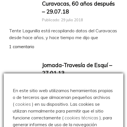
Curavacas, 60 años después
– 29.07.18
Publicado: 29 julio 2018
Tente Lagunilla está recopilando datos del Curavacas
desde hace años, y hace tiempo me dijo que
1 comentario
Jornada-Travesía de Esquí –
27.01.13
Publicado: 27 enero 2013
En este sitio web utilizamos herramientas propias
IV edición de la Jornada – Travesía de
o de terceros que almacenan pequeños archivos
Esquí, organizada por el Club de Montaña La
(
cookies
) en su dispositivo.
Las cookies se
2 comments
utilizan normalmente para permitir que el sitio
funcione correctamente (
cookies técnicas
), para
generar informes de uso de la navegación
Paseo a Mostajuelo –