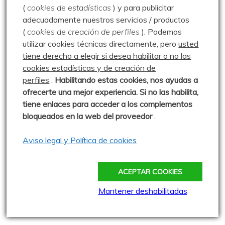
(
cookies de estadísticas
) y para publicitar
21.06.26
adecuadamente nuestros servicios / productos
Publicado: 21 junio 2026
(
cookies de creación de perfiles
).
Podemos
utilizar cookies técnicas directamente, pero
usted
Paseo hasta el chozo de Mostajuelo
tiene derecho a elegir si desea habilitar o no las
desde Brañosera, con regreso por Canal. Dejamos el
cookies estadísticas y de creación de
coche junto
perfiles
.
Habilitando
estas co
okies, nos ayudas a
0 comentarios
ofrecerte una mejor experiencia. Si no las habilita,
tiene enlaces para acceder a los complementos
bloqueados en la web del proveedor
.
Paseo a Camportillo –
18.03.23
Aviso legal y Política de cookies
Publicado: 18 marzo 2023
Paseo suave desde el Cielo Abierto a
ACEPTAR COOKIES
Camportillo, en un día que amenazaba agua, pero se
Mantener deshabilitadas
0 comentarios