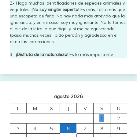
2.- Hago muchas identificaciones de especies animales y
vegetales.
¡No soy ningún experto!
Es más, fallo más que
una escopeta de feria. No hay nada más atrevido que la
ignorancia, y en mi caso, soy muy ignorante. No te tomes
al pie de la letra lo que digo, y, si me he equivocado
(pasa muchas veces), pido perdón y agradezco en el
alma las correcciones.
3.-
¡Disfruta de la naturaleza!
Es lo más importante
agosto 2026
L
M
X
J
V
S
D
1
2
3
4
5
6
7
8
9