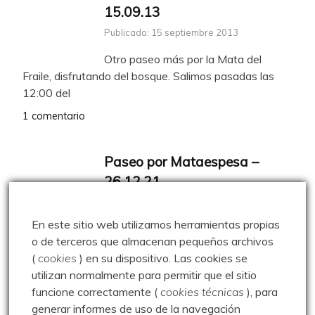
15.09.13
Publicado: 15 septiembre 2013
Otro paseo más por la Mata del
Fraile, disfrutando del bosque. Salimos pasadas las
12:00 del
1 comentario
Paseo por Mataespesa –
26.12.21
Publicado: 26 diciembre 2021
En este sitio web utilizamos herramientas propias
Un paseo muy corto por
o de terceros que almacenan pequeños archivos
Mataespesa, para ver si dejo en el monte el catarro
(
cookies
) en su dispositivo.
Las cookies se
que
utilizan normalmente para permitir que el sitio
0 comentarios
funcione correctamente (
cookies técnicas
), para
generar informes de uso de la navegación