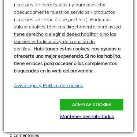
(
cookies de estadísticas
) y para publicitar
Salcedillo – Majada del Río –
adecuadamente nuestros servicios / productos
Majada de Orquijo – La
(
cookies de creación de perfiles
).
Podemos
Collada – Salcedillo –
utilizar cookies técnicas directamente, pero
usted
26.05.19
tiene derecho a elegir si desea habilitar o no las
cookies estadísticas y de creación de
Publicado: 26 mayo 2019
perfiles
.
Habilitando
estas co
okies, nos ayudas a
Una preciosa y sencilla ruta trazada por Carmelo para
ofrecerte una mejor experiencia. Si no las habilita,
enlazar dos majadas de Salcedillo, la del
tiene enlaces para acceder a los complementos
bloqueados en la web del proveedor
.
0 comentarios
Aviso legal y Política de cookies
Del Valle a La Lora – 09.06.12
Publicado: 9 junio 2012
ACEPTAR COOKIES
Excursión organizada por el AMPA
Mantener deshabilitadas
del colegio San Gregorio de Aguilar.
Salimos a las 9:30 de
0 comentarios