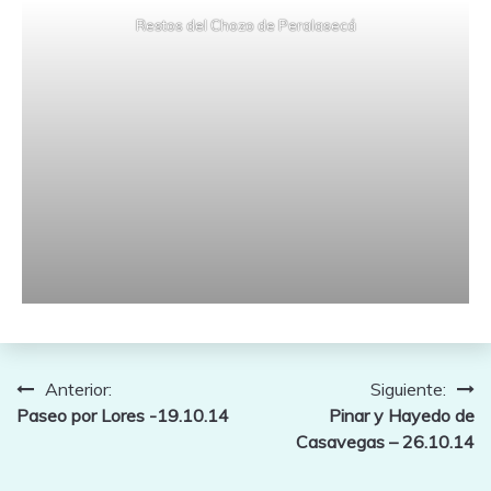
Restos del Chozo de Peralasecá
Navegación
Anterior:
Siguiente:
Paseo por Lores -19.10.14
Pinar y Hayedo de
de
Casavegas – 26.10.14
entradas