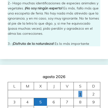
2.- Hago muchas identificaciones de especies animales y
vegetales.
¡No soy ningún experto!
Es más, fallo más que
una escopeta de feria. No hay nada más atrevido que la
ignorancia, y en mi caso, soy muy ignorante. No te tomes
al pie de la letra lo que digo, y, si me he equivocado
(pasa muchas veces), pido perdón y agradezco en el
alma las correcciones.
3.-
¡Disfruta de la naturaleza!
Es lo más importante
agosto 2026
L
M
X
J
V
S
D
1
2
3
4
5
6
7
8
9