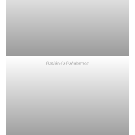
Roblón de Peñablanca