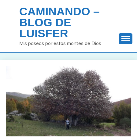
Saltar
CAMINANDO –
al
contenido
BLOG DE
LUISFER
Mis paseos por estos montes de Dios