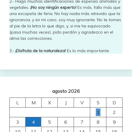
2.- Hago muchas identificaciones de especies animales y
vegetales.
¡No soy ningún experto!
Es más, fallo más que
una escopeta de feria. No hay nada más atrevido que la
ignorancia, y en mi caso, soy muy ignorante. No te tomes
al pie de la letra lo que digo, y, si me he equivocado
(pasa muchas veces), pido perdón y agradezco en el
alma las correcciones.
3.-
¡Disfruta de la naturaleza!
Es lo más importante
agosto 2026
L
M
X
J
V
S
D
1
2
3
4
5
6
7
8
9
10
11
12
13
14
15
16