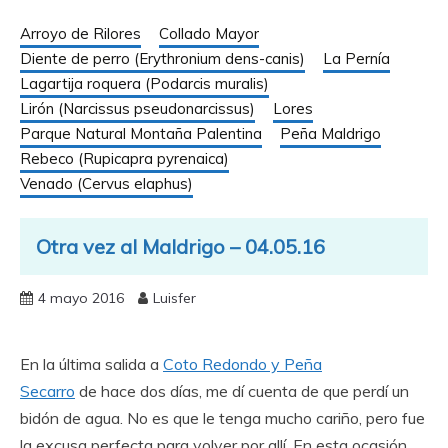
Arroyo de Rilores
Collado Mayor
Diente de perro (Erythronium dens-canis)
La Pernía
Lagartija roquera (Podarcis muralis)
Lirón (Narcissus pseudonarcissus)
Lores
Parque Natural Montaña Palentina
Peña Maldrigo
Rebeco (Rupicapra pyrenaica)
Venado (Cervus elaphus)
Otra vez al Maldrigo – 04.05.16
4 mayo 2016
Luisfer
En la última salida a
Coto Redondo y Peña
Secarro
de hace dos días, me dí cuenta de que perdí un
bidón de agua. No es que le tenga mucho cariño, pero fue
la excusa perfecta para volver por allí. En esta ocasión