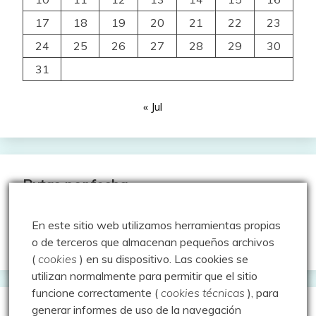
17
18
19
20
21
22
23
24
25
26
27
28
29
30
31
« Jul
Rutas por fecha
En este sitio web utilizamos herramientas propias
Rutas
o de terceros que almacenan pequeños archivos
por
(
cookies
) en su dispositivo.
Las cookies se
fecha
utilizan normalmente para permitir que el sitio
funcione correctamente (
cookies técnicas
), para
generar informes de uso de la navegación