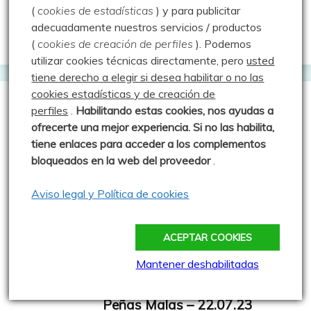
Categorías
(
cookies de estadísticas
) y para publicitar
adecuadamente nuestros servicios / productos
(
cookies de creación de perfiles
).
Podemos
utilizar cookies técnicas directamente, pero
usted
tiene derecho a elegir si desea habilitar o no las
cookies estadísticas y de creación de
Entradas al azar
perfiles
.
Habilitando
estas co
okies, nos ayudas a
ofrecerte una mejor experiencia. Si no las habilita,
tiene enlaces para acceder a los complementos
Paseo por Cabaña Verónica –
bloqueados en la web del proveedor
.
31.08.04
Aviso legal y Política de cookies
Publicado: 31 agosto 2004
Intento de subir al Pico Tesorero
desde Fuente Dé, que por error al coger la arista
ACEPTAR COOKIES
0 comentarios
Mantener deshabilitadas
Peñas Malas – 22.07.23