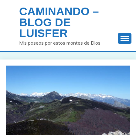
Saltar
CAMINANDO –
al
contenido
BLOG DE
LUISFER
Mis paseos por estos montes de Dios