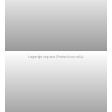
Lagartija roquera (Podarcis muralis)