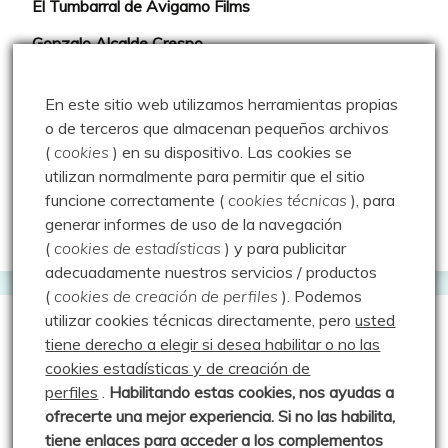
El Tumbarral de Avigamo Films
Gonzalo Alcalde Crespo
Mis 2miles Palentinos y otras historias
En este sitio web utilizamos herramientas propias
Montaña en libertad
o de terceros que almacenan pequeños archivos
(
cookies
) en su dispositivo.
Las cookies se
Rutas y excursiones con niños
utilizan normalmente para permitir que el sitio
Valdeolea. Río Camesa, la vía azul
funcione correctamente (
cookies técnicas
), para
generar informes de uso de la navegación
Aprendiz de sueños
(
cookies de estadísticas
) y para publicitar
adecuadamente nuestros servicios / productos
(
cookies de creación de perfiles
).
Podemos
utilizar cookies técnicas directamente, pero
usted
Guías de Montaña
tiene derecho a elegir si desea habilitar o no las
cookies estadísticas y de creación de
perfiles
.
Habilitando
estas co
okies, nos ayudas a
Manu - Entre Valles y Cumbre
ofrecerte una mejor experiencia. Si no las habilita,
Luis Crespo Fernández
tiene enlaces para acceder a los complementos