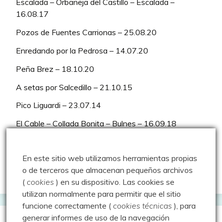
Escalada – Orbaneja del Castillo – Escalada –
16.08.17
Pozos de Fuentes Carrionas – 25.08.20
Enredando por la Pedrosa – 14.07.20
Peña Brez – 18.10.20
A setas por Salcedillo – 21.10.15
Pico Liguardi – 23.07.14
El Cable – Collada Bonita – Bulnes – 16.09.18
Pico Medio del Curavacas por el Corredor Oblicuo y
Curruquilla – 25.07.20
En este sitio web utilizamos herramientas propias
o de terceros que almacenan pequeños archivos
Baño en el Pozo Merino – 25.07.13
(
cookies
) en su dispositivo.
Las cookies se
utilizan normalmente para permitir que el sitio
funcione correctamente (
cookies técnicas
), para
generar informes de uso de la navegación