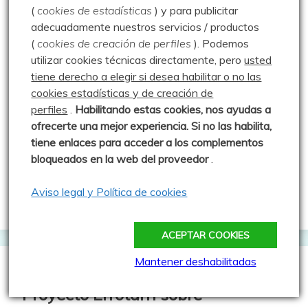
Comentarios recientes
(
cookies de estadísticas
) y para publicitar
adecuadamente nuestros servicios / productos
(
cookies de creación de perfiles
).
Podemos
Luisfer
en
Erupción volcánica en Valdecebollas –
utilizar cookies técnicas directamente, pero
usted
28.12.25
tiene derecho a elegir si desea habilitar o no las
Josetxu Puebla
en
Erupción volcánica en
cookies estadísticas y de creación de
Valdecebollas – 28.12.25
perfiles
.
Habilitando
estas co
okies, nos ayudas a
ofrecerte una mejor experiencia. Si no las habilita,
Luisfer
en
Presentación
tiene enlaces para acceder a los complementos
Ángel
en
Presentación
bloqueados en la web del proveedor
.
Luisfer
en
Cascadas de Hielo y Valdecebollas –
Aviso legal y Política de cookies
20.01.24
ACEPTAR COOKIES
Mantener deshabilitadas
Proyecto Errotarri sobre