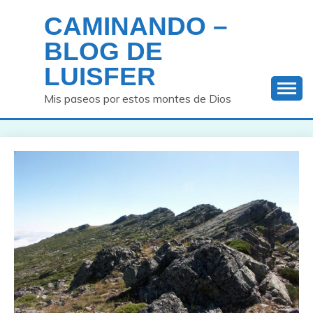
Saltar
CAMINANDO –
al
contenido
BLOG DE
LUISFER
Mis paseos por estos montes de Dios