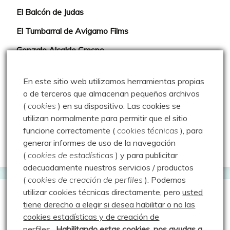
El Balcón de Judas
El Tumbarral de Avigamo Films
Gonzalo Alcalde Crespo
Mis 2miles Palentinos y otras historias
En este sitio web utilizamos herramientas propias
Montaña en libertad
o de terceros que almacenan pequeños archivos
(
cookies
) en su dispositivo.
Las cookies se
Rutas y excursiones con niños
utilizan normalmente para permitir que el sitio
Valdeolea. Río Camesa, la vía azul
funcione correctamente (
cookies técnicas
), para
generar informes de uso de la navegación
Aprendiz de sueños
(
cookies de estadísticas
) y para publicitar
adecuadamente nuestros servicios / productos
(
cookies de creación de perfiles
).
Podemos
utilizar cookies técnicas directamente, pero
usted
Guías de Montaña
tiene derecho a elegir si desea habilitar o no las
cookies estadísticas y de creación de
perfiles
.
Habilitando
estas co
okies, nos ayudas a