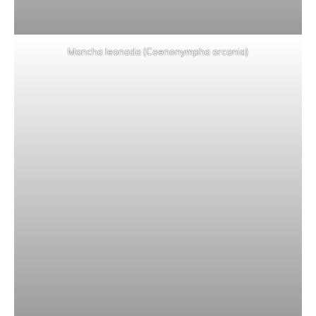
Mancha leonada (Coenonympha arcania)