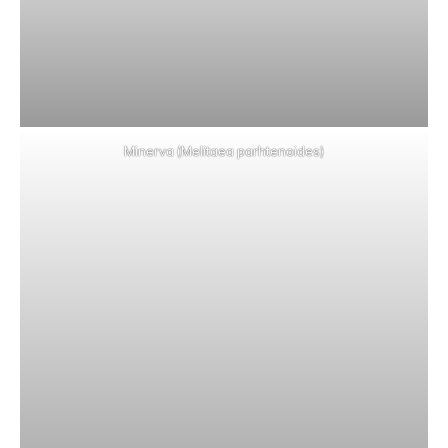
Minerva (Melitaea parhtenoides)