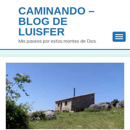
Saltar
CAMINANDO –
al
contenido
BLOG DE
LUISFER
Mis paseos por estos montes de Dios