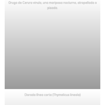
Oruga de Cerura vinula, una mariposa nocturna, atropellada o
pisada.
Dorada línea corta (Thymelicus lineola)