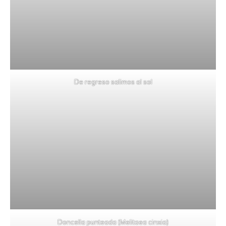
De regreso salimos al sol
Doncella punteada (Melitaea cinxia)