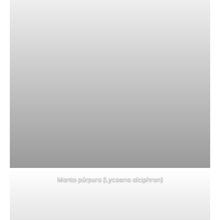
Manto púrpura (Lycaena alciphron)