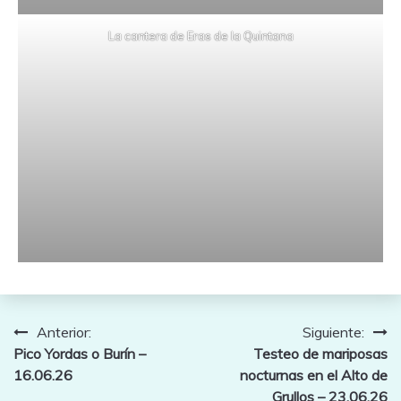
La cantera de Eras de la Quintana
Navegación
Anterior:
Siguiente:
Pico Yordas o Burín –
Testeo de mariposas
de
16.06.26
nocturnas en el Alto de
entradas
Grullos – 23.06.26