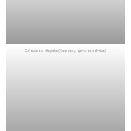
Cópula de Níspola (Coenonympha panphilus)