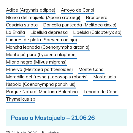
Adipe (Argynnis adippe)
Arroyo de Canal
Blanca del majuelo (Aporia crataegi)
Brañosera
Coscinia striata
Doncella punteada (Melitaea cinxia)
La Braña
Libellula depressa
Libélula (Calopteryx sp)
Lunares de plata (Speyeria aglaja)
Mancha leonada (Coenonympha arcania)
Manto púrpura (Lycaena alciphron)
Milano negro (Milvus migrans)
Minerva (Melitaea parhtenoides)
Monte Canal
Moradilla del fresno (Laeosopis roboris)
Mostajuelo
Níspola (Coenonympha panphilus)
Parque Natural Montaña Palentina
Tenada de Canal
Thymelicus sp
Paseo a Mostajuelo – 21.06.26