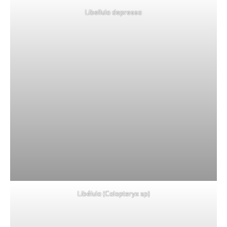
Libellula depressa
Libélula (Calopteryx sp)