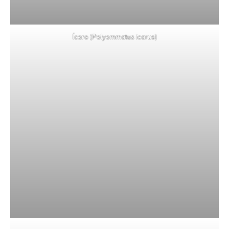
Ícaro (Polyommatus icarus)