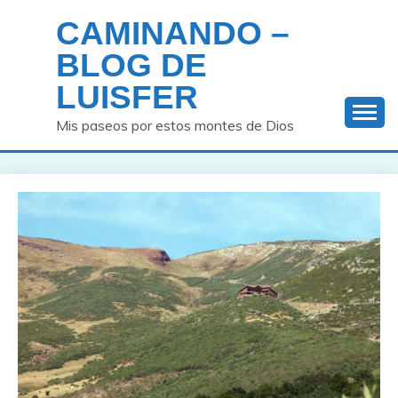
Saltar
CAMINANDO –
al
contenido
BLOG DE
LUISFER
Mis paseos por estos montes de Dios