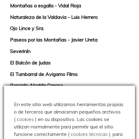
Montañas a esgalla - Vidal Rioja
Naturaleza de la Valdavia - Luis Herrero
Ojo Lince y Sra.
Paseos por las Montañas - Javier Ureta
Severinín
El Balcón de Judas
El Tumbarral de Avigamo Films
Gonzalo Alcalde Crespo
Mis 2miles Palentinos y otras historias
En este sitio web utilizamos herramientas propias
Montaña en libertad
o de terceros que almacenan pequeños archivos
(
cookies
) en su dispositivo.
Las cookies se
Rutas y excursiones con niños
utilizan normalmente para permitir que el sitio
Valdeolea. Río Camesa, la vía azul
funcione correctamente (
cookies técnicas
), para