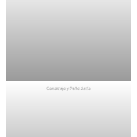
Canalaeja y Peña Astía