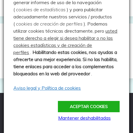
generar informes de uso de la navegación
Aprendiz de sueños
(
cookies de estadísticas
) y para publicitar
adecuadamente nuestros servicios / productos
(
cookies de creación de perfiles
).
Podemos
utilizar cookies técnicas directamente, pero
usted
Guías de Montaña
tiene derecho a elegir si desea habilitar o no las
cookies estadísticas y de creación de
perfiles
.
Habilitando
estas co
okies, nos ayudas a
Manu - Entre Valles y Cumbre
ofrecerte una mejor experiencia. Si no las habilita,
Luis Crespo Fernández
tiene enlaces para acceder a los complementos
bloqueados en la web del proveedor
.
Aviso legal y Política de cookies
ACEPTAR COOKIES
Todos los derechos reservados
Funciona gracias a WordPress
|
Tema: Fairy por
Mantener deshabilitadas
Candid Themes
.