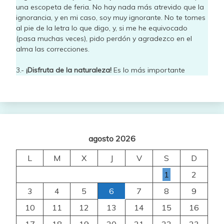
una escopeta de feria. No hay nada más atrevido que la
ignorancia, y en mi caso, soy muy ignorante. No te tomes
al pie de la letra lo que digo, y, si me he equivocado
(pasa muchas veces), pido perdón y agradezco en el
alma las correcciones.
3.-
¡Disfruta de la naturaleza!
Es lo más importante
agosto 2026
L
M
X
J
V
S
D
1
2
3
4
5
6
7
8
9
10
11
12
13
14
15
16
17
18
19
20
21
22
23