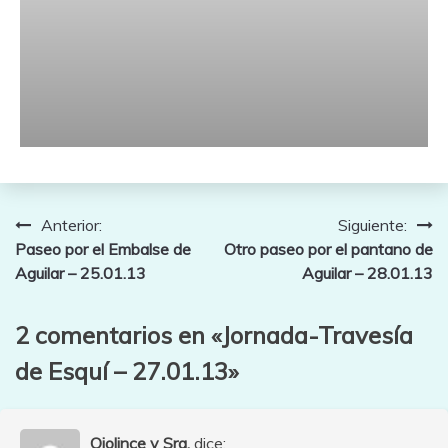
Navegación
Anterior:
Siguiente:
Paseo por el Embalse de
Otro paseo por el pantano de
de
Aguilar – 25.01.13
Aguilar – 28.01.13
entradas
2 comentarios en «
Jornada-Travesía
de Esquí – 27.01.13
»
Ojolince y Sra.
dice: