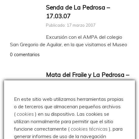
Senda de La Pedrosa –
17.03.07
Publicado: 17 marzo 2007
Excursión con el AMPA del colegio
San Gregorio de Aguilar, en la que visitamos el Museo
0 comentarios
Mata del Fraile y La Pedrosa –
23.10.16
Publicado: 23 octubre 2016
En este sitio web utilizamos herramientas propias
¡Ahora sí llegó el otoño! Un tranquilo y
o de terceros que almacenan pequeños archivos
enriquecedor paseo por la Mata del Fraile, Monte
(
cookies
) en su dispositivo.
Las cookies se
utilizan normalmente para permitir que el sitio
2 comments
funcione correctamente (
cookies técnicas
), para
generar informes de uso de la navegación