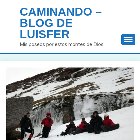
Saltar
CAMINANDO –
al
contenido
BLOG DE
LUISFER
Mis paseos por estos montes de Dios