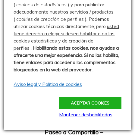
Paseo por el Tozo – 08.08.21
(
cookies de estadísticas
) y para publicitar
adecuadamente nuestros servicios / productos
Publicado: 8 agosto 2021
(
cookies de creación de perfiles
).
Podemos
Sin mucha idea de qué hacer este
utilizar cookies técnicas directamente, pero
usted
domingo, decidimos acercarnos a
tiene derecho a elegir si desea habilitar o no las
Basconcillos del Tozo a recorrer
cookies estadísticas y de creación de
0 comentarios
perfiles
.
Habilitando
estas co
okies, nos ayudas a
ofrecerte una mejor experiencia. Si no las habilita,
tiene enlaces para acceder a los complementos
Paseo a La Escalerilla –
bloqueados en la web del proveedor
.
14.08.16
Aviso legal y Política de cookies
Publicado: 14 agosto 2016
Hoy tocó un paseo suave, a comer
una fabada de bote a La Escalerilla, prometido a
ACEPTAR COOKIES
2 comments
Mantener deshabilitadas
Paseo a Camportillo –