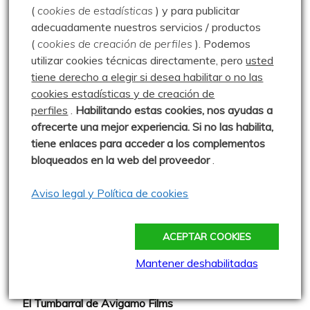
(
cookies de estadísticas
) y para publicitar
Asociación Cultural "Peña Ruz"
adecuadamente nuestros servicios / productos
(
cookies de creación de perfiles
).
Podemos
Barruelo de Santullán
utilizar cookies técnicas directamente, pero
usted
Club de Montaña la Escalerilla
tiene derecho a elegir si desea habilitar o no las
cookies estadísticas y de creación de
Cronoescalada TORREÓN Carrera Vertical
perfiles
.
Habilitando
estas co
okies, nos ayudas a
Más madera - El blog de Rober
ofrecerte una mejor experiencia. Si no las habilita,
tiene enlaces para acceder a los complementos
Montañas a esgalla - Vidal Rioja
bloqueados en la web del proveedor
.
Naturaleza de la Valdavia - Luis Herrero
Aviso legal y Política de cookies
Ojo Lince y Sra.
Paseos por las Montañas - Javier Ureta
ACEPTAR COOKIES
Severinín
Mantener deshabilitadas
El Balcón de Judas
El Tumbarral de Avigamo Films