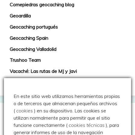
Comepiedras geocaching blog
Geoardilla
Geocaching portugués
Geocaching Spain
Geocaching Valladolid
Trushoo Team
Vacaché: Las rutas de MJ y Javi
Web oficial del Geocaching
En este sitio web utilizamos herramientas propias
o de terceros que almacenan pequeños archivos
(
cookies
) en su dispositivo.
Las cookies se
Webs que cotilleo
utilizan normalmente para permitir que el sitio
funcione correctamente (
cookies técnicas
), para
generar informes de uso de la navegación
Sparrou - Juegos sobre naturaleza