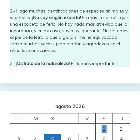
2.- Hago muchas identificaciones de especies animales y
vegetales.
¡No soy ningún experto!
Es más, fallo más que
una escopeta de feria. No hay nada más atrevido que la
ignorancia, y en mi caso, soy muy ignorante. No te tomes
al pie de la letra lo que digo, y, si me he equivocado
(pasa muchas veces), pido perdón y agradezco en el
alma las correcciones.
3.-
¡Disfruta de la naturaleza!
Es lo más importante
agosto 2026
L
M
X
J
V
S
D
1
2
3
4
5
6
7
8
9