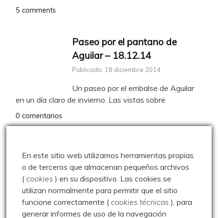
5 comments
Paseo por el pantano de
Aguilar – 18.12.14
Publicado: 18 diciembre 2014
Un paseo por el embalse de Aguilar
en un día claro de invierno. Las vistas sobre
0 comentarios
Monte Calar – 12.04.14
En este sitio web utilizamos herramientas propias
Publicado: 12 abril 2014
o de terceros que almacenan pequeños archivos
(
cookies
) en su dispositivo.
Las cookies se
Paseo corto por el Monte Calar,
utilizan normalmente para permitir que el sitio
aprovechando la mañana soleada.
funcione correctamente (
cookies técnicas
), para
Dejamos el coche en la Aceña
generar informes de uso de la navegación