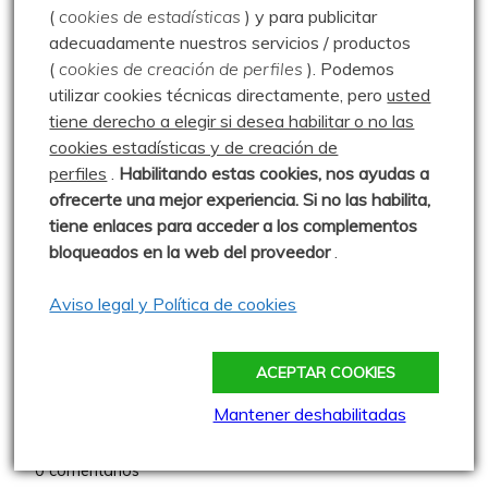
0 comentarios
(
cookies de estadísticas
) y para publicitar
adecuadamente nuestros servicios / productos
(
cookies de creación de perfiles
).
Podemos
Alto Camportillo – Monte
utilizar cookies técnicas directamente, pero
usted
Calar – 07.11.04
tiene derecho a elegir si desea habilitar o no las
Publicado: 7 noviembre 2004
cookies estadísticas y de creación de
perfiles
.
Habilitando
estas co
okies, nos ayudas a
Otro paseo con el grupo del que poco
ofrecerte una mejor experiencia. Si no las habilita,
despues saldría el Club de Montaña La Escalerilla.
tiene enlaces para acceder a los complementos
0 comentarios
bloqueados en la web del proveedor
.
Aviso legal y Política de cookies
Mata del Fraile – 30.04.06
Publicado: 30 abril 2006
ACEPTAR COOKIES
Otro paseo por este bosque de roble
y haya. En primavera está genial,
Mantener deshabilitadas
cuando los árboles
0 comentarios