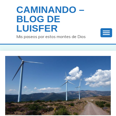
Saltar
CAMINANDO –
al
contenido
BLOG DE
LUISFER
Mis paseos por estos montes de Dios