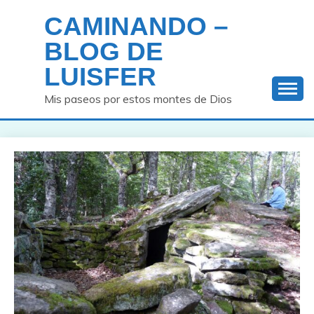
Saltar
CAMINANDO –
al
contenido
BLOG DE
LUISFER
Mis paseos por estos montes de Dios