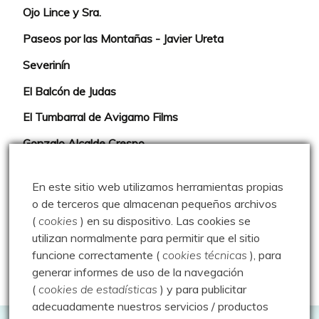
Ojo Lince y Sra.
Paseos por las Montañas - Javier Ureta
Severinín
El Balcón de Judas
El Tumbarral de Avigamo Films
Gonzalo Alcalde Crespo
Mis 2miles Palentinos y otras historias
En este sitio web utilizamos herramientas propias
Montaña en libertad
o de terceros que almacenan pequeños archivos
(
cookies
) en su dispositivo.
Las cookies se
Rutas y excursiones con niños
utilizan normalmente para permitir que el sitio
Valdeolea. Río Camesa, la vía azul
funcione correctamente (
cookies técnicas
), para
generar informes de uso de la navegación
Aprendiz de sueños
(
cookies de estadísticas
) y para publicitar
adecuadamente nuestros servicios / productos