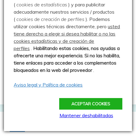
Cache Face
(
cookies de estadísticas
) y para publicitar
adecuadamente nuestros servicios / productos
Comepiedras geocaching blog
(
cookies de creación de perfiles
).
Podemos
Geoardilla
utilizar cookies técnicas directamente, pero
usted
tiene derecho a elegir si desea habilitar o no las
Geocaching portugués
cookies estadísticas y de creación de
Geocaching Spain
perfiles
.
Habilitando
estas co
okies, nos ayudas a
ofrecerte una mejor experiencia. Si no las habilita,
Geocaching Valladolid
tiene enlaces para acceder a los complementos
Trushoo Team
bloqueados en la web del proveedor
.
Vacaché: Las rutas de MJ y Javi
Aviso legal y Política de cookies
Web oficial del Geocaching
ACEPTAR COOKIES
Mantener deshabilitadas
Webs que cotilleo