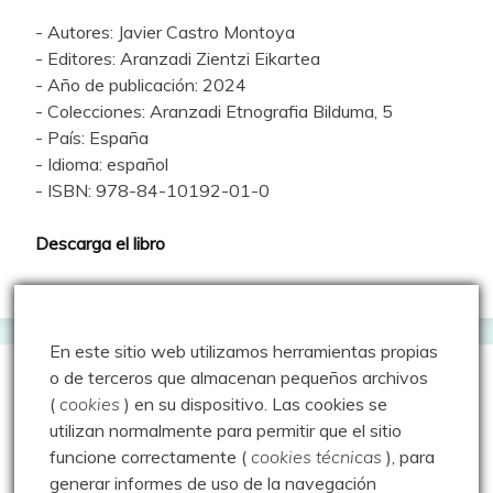
- Autores: Javier Castro Montoya
- Editores: Aranzadi Zientzi Eikartea
- Año de publicación: 2024
- Colecciones: Aranzadi Etnografia Bilduma, 5
- País: España
- Idioma: español
- ISBN: 978-84-10192-01-0
Descarga el libro
En este sitio web utilizamos herramientas propias
o de terceros que almacenan pequeños archivos
Geocacheando
(
cookies
) en su dispositivo.
Las cookies se
utilizan normalmente para permitir que el sitio
funcione correctamente (
cookies técnicas
), para
Aire libre y tecnología
generar informes de uso de la navegación