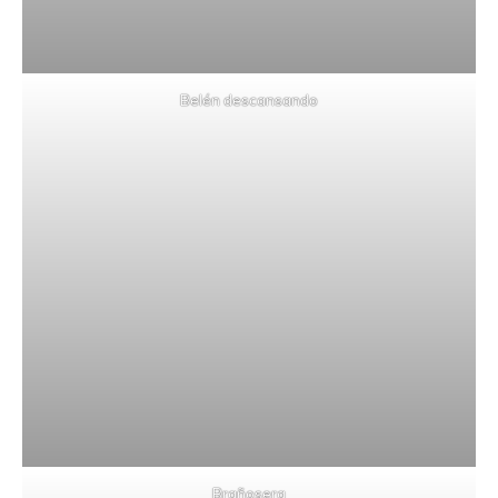
Belén descansando
Brañosera