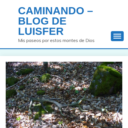
Saltar
CAMINANDO –
al
contenido
BLOG DE
LUISFER
Mis paseos por estos montes de Dios