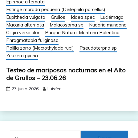
Epirrhoe alternata
Esfinge morada pequeña (Deilephila porcellus)
Eupithecia vulgata
Grullos
Idaea spec
Luciérnaga
Macaria alternata
Malacosoma sp
Nudaria mundana
Oligia versicolor
Parque Natural Montaña Palentina
Phragmatobia fuliginosa
Polilla zorro (Macrothylacia rubi)
Pseudoterpna sp
Zeuzera pyrina
Testeo de mariposas nocturnas en el Alto
de Grullos – 23.06.26
23 junio 2026
Luisfer
Buscar: