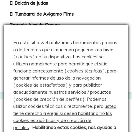
El Balcón de Judas
El Tumbarral de Avigamo Films
Gonzalo Alcalde Crespo
Mis 2miles Palentinos y otras historias
En este sitio web utilizamos herramientas propias
Montaña en libertad
o de terceros que almacenan pequeños archivos
(
cookies
) en su dispositivo.
Las cookies se
Rutas y excursiones con niños
utilizan normalmente para permitir que el sitio
Valdeolea. Río Camesa, la vía azul
funcione correctamente (
cookies técnicas
), para
generar informes de uso de la navegación
Aprendiz de sueños
(
cookies de estadísticas
) y para publicitar
adecuadamente nuestros servicios / productos
(
cookies de creación de perfiles
).
Podemos
utilizar cookies técnicas directamente, pero
usted
Guías de Montaña
tiene derecho a elegir si desea habilitar o no las
cookies estadísticas y de creación de
perfiles
.
Habilitando
estas co
okies, nos ayudas a
Manu - Entre Valles y Cumbre