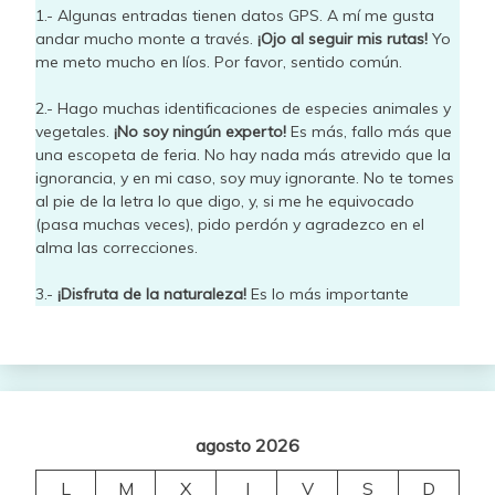
1.- Algunas entradas tienen datos GPS. A mí me gusta
andar mucho monte a través.
¡Ojo al seguir mis rutas!
Yo
me meto mucho en líos. Por favor, sentido común.
2.- Hago muchas identificaciones de especies animales y
vegetales.
¡No soy ningún experto!
Es más, fallo más que
una escopeta de feria. No hay nada más atrevido que la
ignorancia, y en mi caso, soy muy ignorante. No te tomes
al pie de la letra lo que digo, y, si me he equivocado
(pasa muchas veces), pido perdón y agradezco en el
alma las correcciones.
3.-
¡Disfruta de la naturaleza!
Es lo más importante
agosto 2026
L
M
X
J
V
S
D