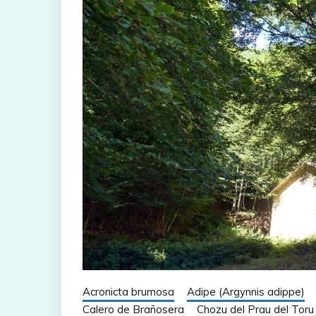
Acronicta brumosa
Adipe (Argynnis adippe)
Calero de Brañosera
Chozu del Prau del Toru