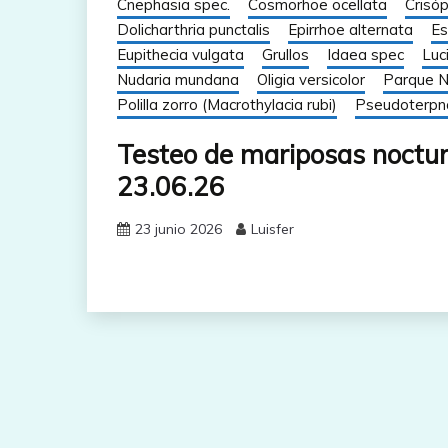
Cnephasia spec.
Cosmorhoe ocellata
Crisó
Dolicharthria punctalis
Epirrhoe alternata
Es
Eupithecia vulgata
Grullos
Idaea spec
Luc
Nudaria mundana
Oligia versicolor
Parque N
Polilla zorro (Macrothylacia rubi)
Pseudoterpn
Testeo de mariposas nocturn
23.06.26
23 junio 2026
Luisfer