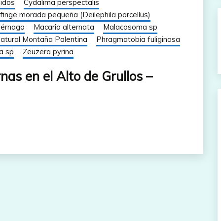
pidos
Cydalima perspectalis
finge morada pequeña (Deilephila porcellus)
iérnaga
Macaria alternata
Malacosoma sp
atural Montaña Palentina
Phragmatobia fuliginosa
a sp
Zeuzera pyrina
as en el Alto de Grullos –