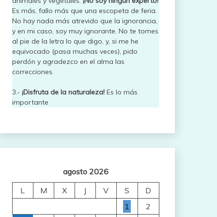
animales y vegetales.
¡No soy ningún experto!
Es más, fallo más que una escopeta de feria.
No hay nada más atrevido que la ignorancia,
y en mi caso, soy muy ignorante. No te tomes
al pie de la letra lo que digo, y, si me he
equivocado (pasa muchas veces), pido
perdón y agradezco en el alma las
correcciones.
3.-
¡Disfruta de la naturaleza!
Es lo más
importante
agosto 2026
L
M
X
J
V
S
D
1
2