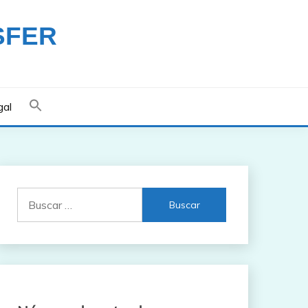
SFER
gal
Buscar: