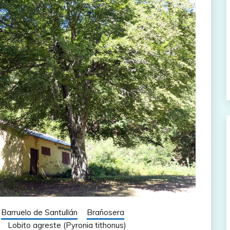
Barruelo de Santullán
Brañosera
Lobito agreste (Pyronia tithonus)