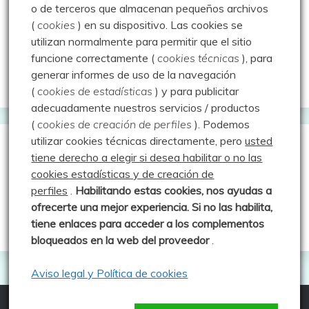
Montaña en libertad
o de terceros que almacenan pequeños archivos
(
cookies
) en su dispositivo.
Las cookies se
Rutas y excursiones con niños
utilizan normalmente para permitir que el sitio
Valdeolea. Río Camesa, la vía azul
funcione correctamente (
cookies técnicas
), para
generar informes de uso de la navegación
Aprendiz de sueños
(
cookies de estadísticas
) y para publicitar
adecuadamente nuestros servicios / productos
(
cookies de creación de perfiles
).
Podemos
utilizar cookies técnicas directamente, pero
usted
Guías de Montaña
tiene derecho a elegir si desea habilitar o no las
cookies estadísticas y de creación de
perfiles
.
Habilitando
estas co
okies, nos ayudas a
Manu - Entre Valles y Cumbre
ofrecerte una mejor experiencia. Si no las habilita,
Luis Crespo Fernández
tiene enlaces para acceder a los complementos
bloqueados en la web del proveedor
.
Aviso legal y Política de cookies