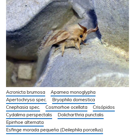
Acronicta brumosa
Apamea monoglypha
Apertochrysa spec.
Bryophila domestica
Cnephasia spec.
Cosmorhoe ocellata
Crisópidos
Cydalima perspectalis
Dolicharthria punctalis
Epirrhoe alternata
Esfinge morada pequeña (Deilephila porcellus)