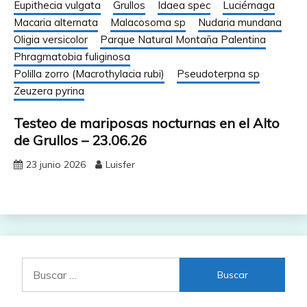
Eupithecia vulgata
Grullos
Idaea spec
Luciérnaga
Macaria alternata
Malacosoma sp
Nudaria mundana
Oligia versicolor
Parque Natural Montaña Palentina
Phragmatobia fuliginosa
Polilla zorro (Macrothylacia rubi)
Pseudoterpna sp
Zeuzera pyrina
Testeo de mariposas nocturnas en el Alto
de Grullos – 23.06.26
23 junio 2026
Luisfer
Buscar: