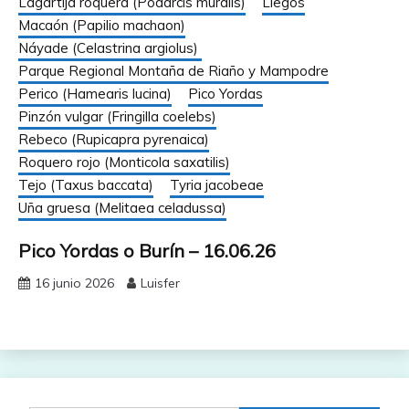
Lagartija roquera (Podarcis muralis)
Liegos
Macaón (Papilio machaon)
Náyade (Celastrina argiolus)
Parque Regional Montaña de Riaño y Mampodre
Perico (Hamearis lucina)
Pico Yordas
Pinzón vulgar (Fringilla coelebs)
Rebeco (Rupicapra pyrenaica)
Roquero rojo (Monticola saxatilis)
Tejo (Taxus baccata)
Tyria jacobeae
Uña gruesa (Melitaea celadussa)
Pico Yordas o Burín – 16.06.26
16 junio 2026
Luisfer