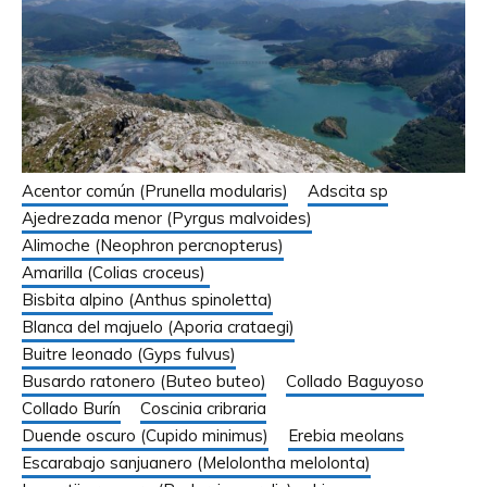
Acentor común (Prunella modularis)
Adscita sp
Ajedrezada menor (Pyrgus malvoides)
Alimoche (Neophron percnopterus)
Amarilla (Colias croceus)
Bisbita alpino (Anthus spinoletta)
Blanca del majuelo (Aporia crataegi)
Buitre leonado (Gyps fulvus)
Busardo ratonero (Buteo buteo)
Collado Baguyoso
Collado Burín
Coscinia cribraria
Duende oscuro (Cupido minimus)
Erebia meolans
Escarabajo sanjuanero (Melolontha melolonta)